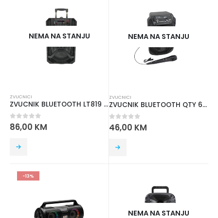
NEMA NA STANJU
NEMA NA STANJU
ZVUCNICI
ZVUCNICI
ZVUCNIK BLUETOOTH LT819 8 IN
ZVUCNIK BLUETOOTH QTY 612
0
out of 5
86,00
KM
0
out of 5
46,00
KM
-13%
NEMA NA STANJU