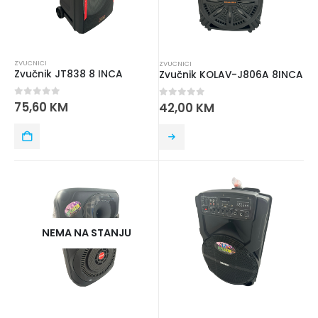
ZVUCNICI
ZVUCNICI
Zvučnik JT838 8 INCA
Zvučnik KOLAV-J806A 8INCA
0
out of 5
75,60
KM
0
out of 5
42,00
KM
NEMA NA STANJU