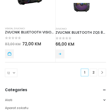
VISION
,
ZVUCNICI
ZVUCNICI
ZVUCNIK BLUETOOTH VISION B88
ZVUCNIK BLUETOOTH ZQS 8108
0
out of 5
72,00
KM
0
out of 5
66,00
KM
83,00
KM
1
2
Categories
Alati
Aparat za kafu