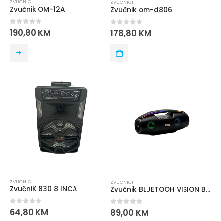
ZVUCNICI
ZVUCNICI
Zvučnik OM-12A
Zvučnik om-d806
0
out of 5
190,80
KM
0
out of 5
178,80
KM
ZVUCNICI
ZVUCNICI
ZvučniK 830 8 INCA
Zvučnik BLUETOOH VISION B100
0
out of 5
64,80
KM
0
out of 5
89,00
KM