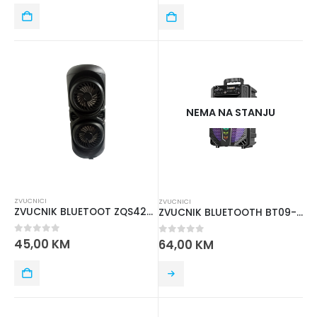
NEMA NA STANJU
ZVUCNICI
ZVUCNICI
ZVUCNIK BLUETOOT ZQS4220 2X4IN
ZVUCNIK BLUETOOTH BT09-8 IN
0
out of 5
45,00
KM
0
out of 5
64,00
KM