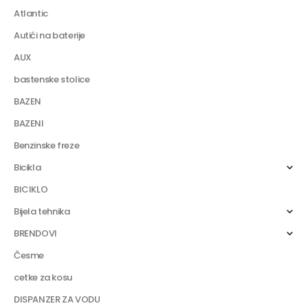
Atlantic
Autići na baterije
AUX
bastenske stolice
BAZEN
BAZENI
Benzinske freze
Bicikla
BICIKLO
Bijela tehnika
BRENDOVI
Česme
cetke za kosu
DISPANZER ZA VODU