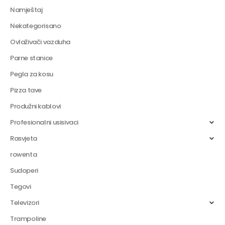
Namještaj
Nekategorisano
Ovlaživači vazduha
Parne stanice
Pegla za kosu
Pizza tave
Produžni kablovi
Profesionalni usisivaci
Rasvjeta
rowenta
Sudoperi
Tegovi
Televizori
Trampoline