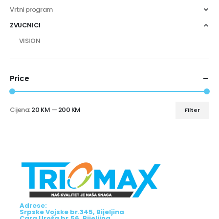
Vrtni program
ZVUCNICI
VISION
Price
Cijena:
20 KM
—
200 KM
Filter
Adrese:
Srpske Vojske br.345, Bijeljina
Cara Uroša br.56, Bijeljina