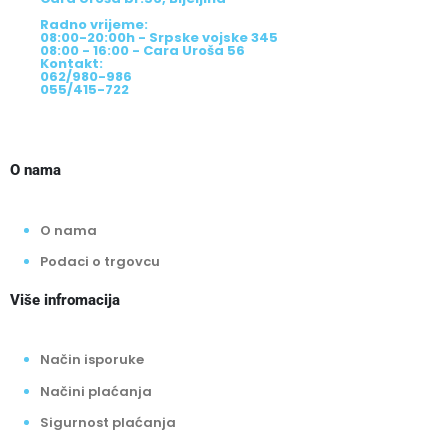
Radno vrijeme:
08:00-20:00h - Srpske vojske 345
08:00 - 16:00 - Cara Uroša 56
Kontakt:
062/980-986
055/415-722
O nama
O nama
Podaci o trgovcu
Više infromacija
Način isporuke
Načini plaćanja
Sigurnost plaćanja