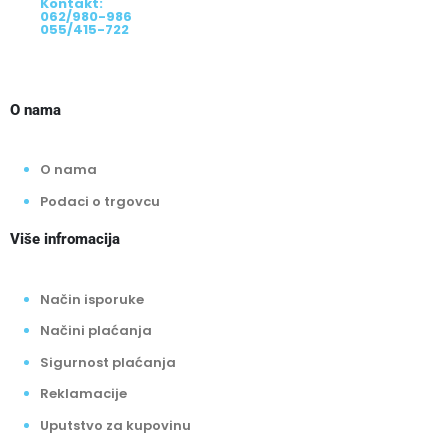
Kontakt:
062/980-986
055/415-722
O nama
O nama
Podaci o trgovcu
Više infromacija
Način isporuke
Načini plaćanja
Sigurnost plaćanja
Reklamacije
Uputstvo za kupovinu