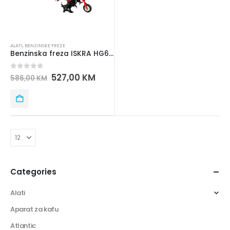
ALATI
,
BENZINSKE FREZE
Benzinska freza ISKRA HG60TN
0
out of 5
527,00
KM
586,00
KM
Categories
Alati
Aparat za kafu
Atlantic