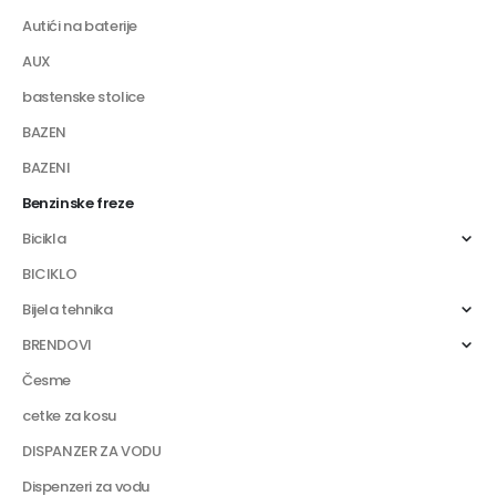
Autići na baterije
AUX
bastenske stolice
BAZEN
BAZENI
Benzinske freze
Bicikla
BICIKLO
Bijela tehnika
BRENDOVI
Česme
cetke za kosu
DISPANZER ZA VODU
Dispenzeri za vodu