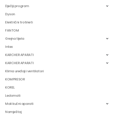
Dječiji program
Dyson
Električni trotineti
FANTOM
Grejna tijela
Intex
KARCHER APARATI
KARCHER APARATI
Klima uređaji i ventilatori
KOMPRESOR
KOREL
Ledomati
Mali kućni aparati
Namještaj