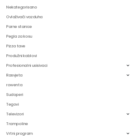
Nekategorisano
Ovlaživači vazduha
Parne stanice
Pegla za kosu
Pizza tave
Produžni kablovi
Profesionalni usisivaci
Rasvjeta
rowenta
Sudoperi
Tegovi
Televizori
Trampoline
Vrtni program