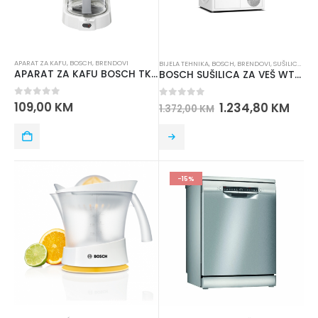
APARAT ZA KAFU
,
BOSCH
,
BRENDOVI
BIJELA TEHNIKA
,
BOSCH
,
BRENDOVI
,
SUŠILICE ZA VEŠ
APARAT ZA KAFU BOSCH TKA3A031
BOSCH SUŠILICA ZA VEŠ WTH83254BY
0
out of 5
109,00
KM
0
out of 5
1.234,80
KM
1.372,00
KM
-15%