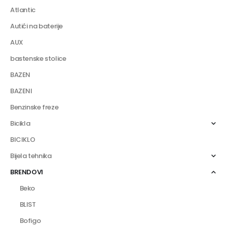
Atlantic
Autići na baterije
AUX
bastenske stolice
BAZEN
BAZENI
Benzinske freze
Bicikla
BICIKLO
Bijela tehnika
BRENDOVI
Beko
BLIST
Bofigo