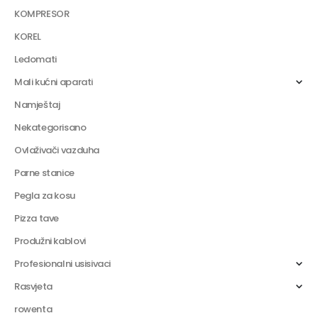
KOMPRESOR
KOREL
Ledomati
Mali kućni aparati
Namještaj
Nekategorisano
Ovlaživači vazduha
Parne stanice
Pegla za kosu
Pizza tave
Produžni kablovi
Profesionalni usisivaci
Rasvjeta
rowenta