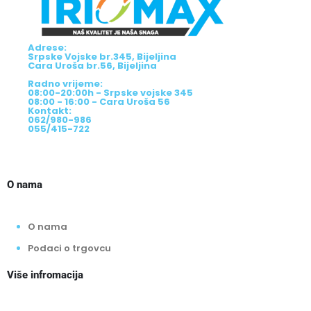
Adrese:
Srpske Vojske br.345, Bijeljina
Cara Uroša br.56, Bijeljina
Radno vrijeme:
08:00-20:00h - Srpske vojske 345
08:00 - 16:00 - Cara Uroša 56
Kontakt:
062/980-986
055/415-722
O nama
O nama
Podaci o trgovcu
Više infromacija