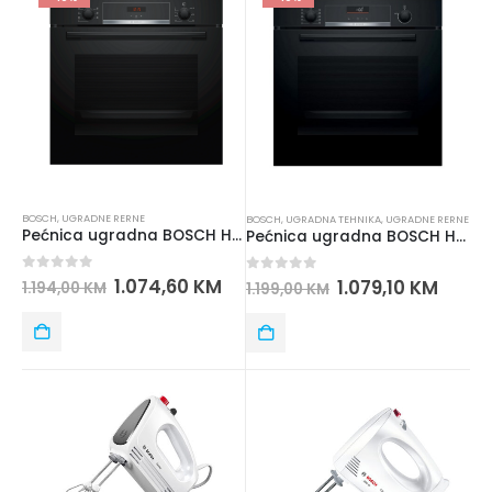
BOSCH
,
UGRADNE RERNE
BOSCH
,
UGRADNA TEHNIKA
,
UGRADNE RERNE
Pećnica ugradna BOSCH HBA513BB1
Pećnica ugradna BOSCH HBG5370BO
0
out of 5
1.074,60
KM
0
out of 5
1.079,10
KM
1.194,00
KM
1.199,00
KM