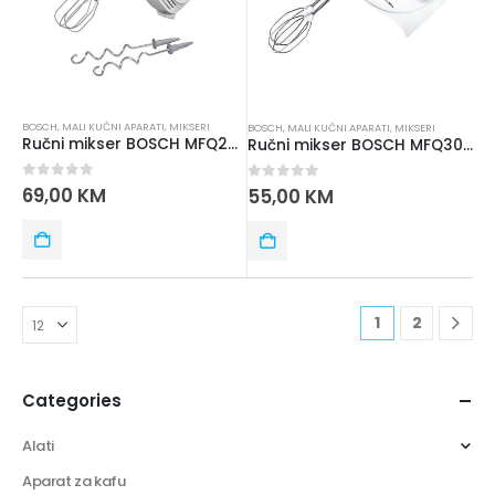
BOSCH
,
MALI KUĆNI APARATI
,
MIKSERI
BOSCH
,
MALI KUĆNI APARATI
,
MIKSERI
Ručni mikser BOSCH MFQ22100S
Ručni mikser BOSCH MFQ3010S
0
out of 5
69,00
KM
0
out of 5
55,00
KM
1
2
Categories
Alati
Aparat za kafu