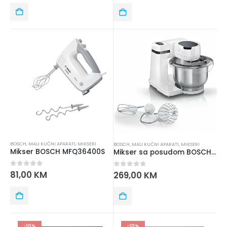
BOSCH
,
MALI KUĆNI APARATI
,
MIKSERI
BOSCH
,
MALI KUĆNI APARATI
,
MIKSERI
Mikser BOSCH MFQ36400S
Mikser sa posudom BOSCH MUMS2EW00
0
out of 5
81,00
KM
0
out of 5
269,00
KM
-10%
-10%