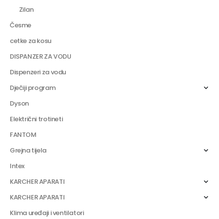
Zilan
Česme
cetke za kosu
DISPANZER ZA VODU
Dispenzeri za vodu
Dječiji program
Dyson
Električni trotineti
FANTOM
Grejna tijela
Intex
KARCHER APARATI
KARCHER APARATI
Klima uređaji i ventilatori