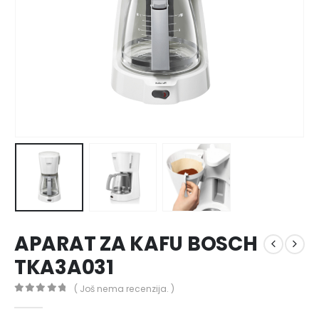
APARAT ZA KAFU BOSCH
TKA3A031
( Još nema recenzija. )
0
out of 5