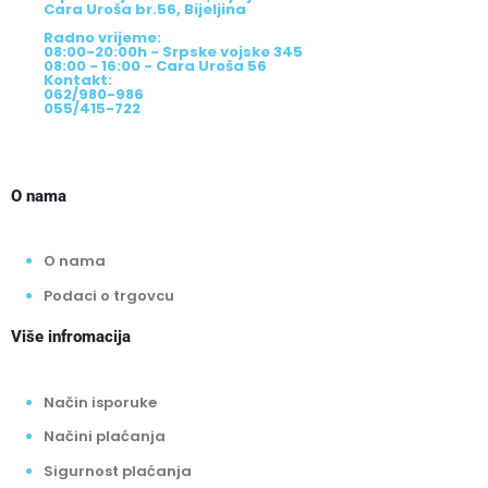
Cara Uroša br.56, Bijeljina
Radno vrijeme:
08:00-20:00h - Srpske vojske 345
08:00 - 16:00 - Cara Uroša 56
Kontakt:
062/980-986
055/415-722
O nama
O nama
Podaci o trgovcu
Više infromacija
Način isporuke
Načini plaćanja
Sigurnost plaćanja