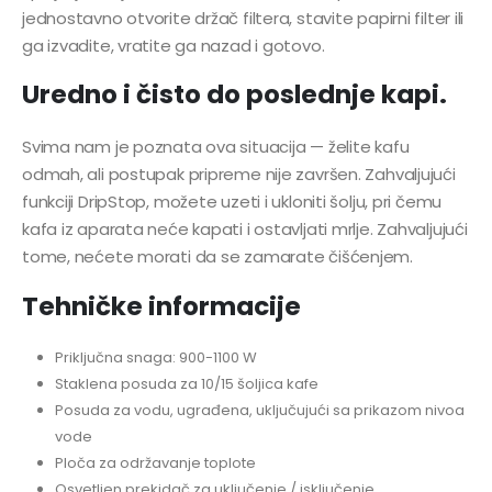
jednostavno otvorite držač filtera, stavite papirni filter ili
ga izvadite, vratite ga nazad i gotovo.
Uredno i čisto do poslednje kapi.
Svima nam je poznata ova situacija — želite kafu
odmah, ali postupak pripreme nije završen. Zahvaljujući
funkciji DripStop, možete uzeti i ukloniti šolju, pri čemu
kafa iz aparata neće kapati i ostavljati mrlje. Zahvaljujući
tome, nećete morati da se zamarate čišćenjem.
Tehničke informacije
Priključna snaga: 900-1100 W
Staklena posuda za 10/15 šoljica kafe
Posuda za vodu, ugrađena, uključujući sa prikazom nivoa
vode
Ploča za održavanje toplote
Osvetljen prekidač za uključenje / isključenje