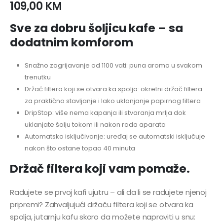
109,00
KM
Sve za dobru šoljicu kafe – sa
dodatnim komforom
Snažno zagrijavanje od 1100 vati: puna aroma u svakom
trenutku
Držač filtera koji se otvara ka spolja: okretni držač filtera
za praktično stavljanje i lako uklanjanje papirnog filtera
DripStop: više nema kapanja ili stvaranja mrlja dok
uklanjate šolju tokom ili nakon rada aparata
Automatsko isključivanje: uređaj se automatski isključuje
nakon što ostane topao 40 minuta
Držač filtera koji vam pomaže.
Radujete se prvoj kafi ujutru – ali da li se radujete njenoj
pripremi? Zahvaljujući držaču filtera koji se otvara ka
spolja, jutarnju kafu skoro da možete napraviti u snu: