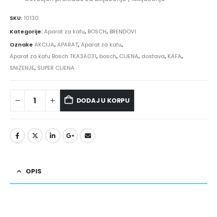
SKU:
10130
Kategorije:
Aparat za kafu
,
BOSCH
,
BRENDOVI
Oznake
AKCIJA
,
APARAT
,
Aparat za kafu
,
Aparat za kafu Bosch TKA3A031
,
bosch
,
CIJENA
,
dostava
,
KAFA
,
SNIZENJE
,
SUPER CIJENA
DODAJ U KORPU
OPIS