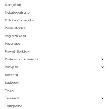
Namještaj
Nekategorisano
Ovlaživači vazduha
Parne stanice
Pegla za kosu
Pizza tave
Produžni kablovi
Profesionalni usisivaci
Rasvjeta
rowenta
Sudoperi
Tegovi
Televizori
Trampoline