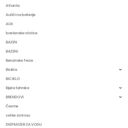
Atlantic
Autići na baterije
AUX
bastenske stolice
BAZEN
BAZENI
Benzinske freze
Bicikla
BICIKLO
Bijela tehnika
BRENDOVI
Česme
cetke za kosu
DISPANZER ZA VODU