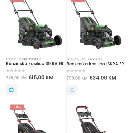
KOSILICE
,
VRTNI PROGRAM
KOSILICE
,
VRTNI PROGRAM
Benzinska kosilica ISKRA ERO IE-GL200-51SP
Benzinska kosilica ISKRA ERO IE-GL200-53SP
0
out of 5
615,00
KM
0
out of 5
634,00
KM
775,00
KM
799,00
KM
-21%