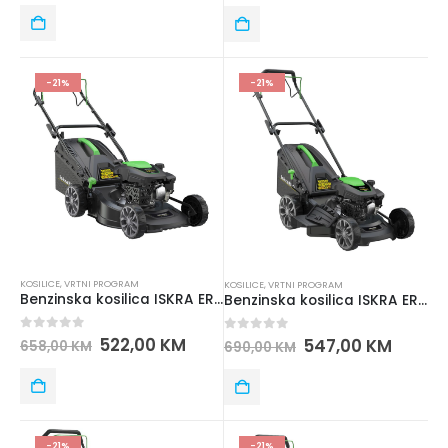
-21%
-21%
KOSILICE
,
VRTNI PROGRAM
KOSILICE
,
VRTNI PROGRAM
Benzinska kosilica ISKRA ERO IE-GL150-43SP
Benzinska kosilica ISKRA ERO IE-GL150-46SP
0
out of 5
522,00
KM
0
out of 5
547,00
KM
658,00
KM
690,00
KM
-21%
-21%