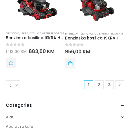
BRENDOVI
,
ISKRA
,
KOSILICE
,
VRTNI PROGRAM
BRENDOVI
,
ISKRA
,
KOSILICE
,
VRTNI PROGRAM
Benzinska kosilica ISKRA HG46SMH-BS500
Benzinska kosilica ISKRA HG48SMH-BS500
0
out of 5
883,00
KM
0
out of 5
956,00
KM
1.113,00
KM
1
2
3
Categories
Alati
Aparat za kafu