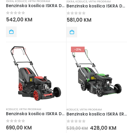
ISKRA
,
KOSILICE
,
VRTNI PROGRAM
ISKRA
,
KOSILICE
,
VRTNI PROGRAM
Benzinska kosilica ISKRA DM43SC-D150
Benzinska kosilica ISKRA DM46SC-D150
0
out of 5
542,00
KM
0
out of 5
581,00
KM
-21%
KOSILICE
,
VRTNI PROGRAM
KOSILICE
,
VRTNI PROGRAM
Benzinska kosilica ISKRA DM53SC-D200
Benzinska kosilica ISKRA ERO IE-GL150-43HP
0
out of 5
690,00
KM
0
out of 5
428,00
KM
539,00
KM