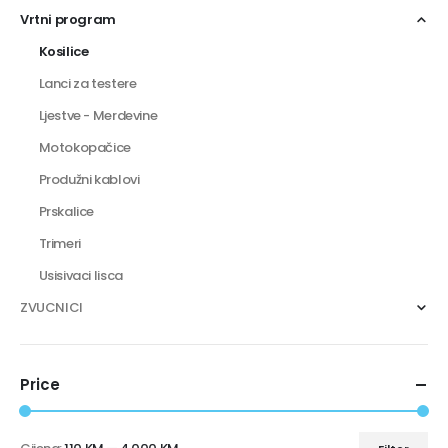
Vrtni program
Kosilice
Lanci za testere
Ljestve - Merdevine
Motokopačice
Produžni kablovi
Prskalice
Trimeri
Usisivaci lisca
ZVUCNICI
Price