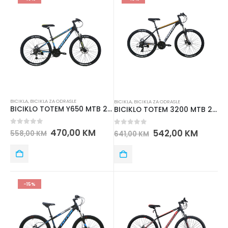
BICIKLA
,
BICIKLA ZA ODRASLE
BICIKLA
,
BICIKLA ZA ODRASLE
BICIKLO TOTEM Y650 MTB 26” ALUMINIJUM – SHIMANO oprema
BICIKLO TOTEM 3200 MTB 26” ALUMINIJUM – SHIMANO oprema
0
out of 5
470,00
KM
0
out of 5
542,00
KM
558,00
KM
641,00
KM
-15%