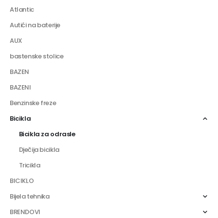
Atlantic
Autići na baterije
AUX
bastenske stolice
BAZEN
BAZENI
Benzinske freze
Bicikla
Bicikla za odrasle
Dječija bicikla
Tricikla
BICIKLO
Bijela tehnika
BRENDOVI