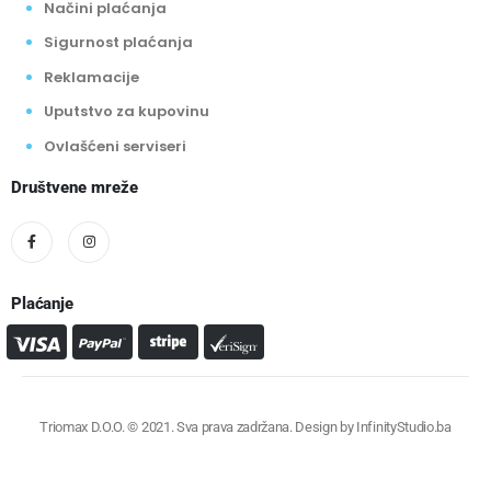
Načini plaćanja
Sigurnost plaćanja
Reklamacije
Uputstvo za kupovinu
Ovlašćeni serviseri
Društvene mreže
Plaćanje
Triomax D.O.O. © 2021. Sva prava zadržana. Design by
InfinityStudio.ba