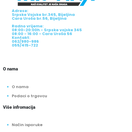
Adrese:
Srpske Vojske br.345, Bijeljina
Cara Uroša br.56, Bijeljina
Radno vrijeme:
08:00-20:00h - Srpske vojske 345
08:00 - 16:00 - Cara Uroša 56
Kontakt:
062/980-986
055/415-722
O nama
O nama
Podaci o trgovcu
Više infromacija
Način isporuke