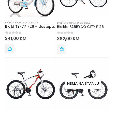
BICIKLA
,
BICIKLA ZA ODRASLE
BICIKLA
,
BICIKLA ZA ODRASLE
Bicikl TY-771-26 – dostupan u više boja
Biciklo FABBYGO CITY P 26
0
out of 5
241,00
KM
0
out of 5
382,00
KM
NEMA NA STANJU