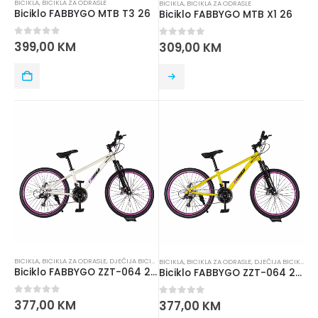
BICIKLA
,
BICIKLA ZA ODRASLE
BICIKLA
,
BICIKLA ZA ODRASLE
Biciklo FABBYGO MTB T3 26
Biciklo FABBYGO MTB X1 26
0
out of 5
399,00
KM
0
out of 5
309,00
KM
BICIKLA
,
BICIKLA ZA ODRASLE
,
DJEČIJA BICIKLA
BICIKLA
,
BICIKLA ZA ODRASLE
,
DJEČIJA BICIKLA
Biciklo FABBYGO ZZT-064 24 KREM
Biciklo FABBYGO ZZT-064 24 OLT
0
out of 5
377,00
KM
0
out of 5
377,00
KM