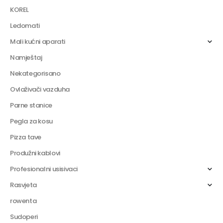
KOREL
Ledomati
Mali kućni aparati
Namještaj
Nekategorisano
Ovlaživači vazduha
Parne stanice
Pegla za kosu
Pizza tave
Produžni kablovi
Profesionalni usisivaci
Rasvjeta
rowenta
Sudoperi