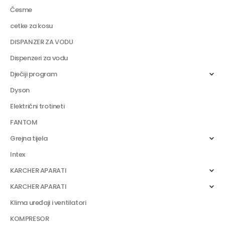
Česme
cetke za kosu
DISPANZER ZA VODU
Dispenzeri za vodu
Dječiji program
Dyson
Električni trotineti
FANTOM
Grejna tijela
Intex
KARCHER APARATI
KARCHER APARATI
Klima uređaji i ventilatori
KOMPRESOR