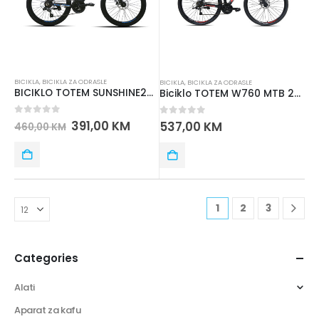
BICIKLA
,
BICIKLA ZA ODRASLE
BICIKLA
,
BICIKLA ZA ODRASLE
BICIKLO TOTEM SUNSHINE24 MTB 24” ALUMINIJUM – SHIMANO oprema
Biciklo TOTEM W760 MTB 29” ALUMINIJUM – SHIMANO oprema
0
out of 5
391,00
KM
0
out of 5
537,00
KM
460,00
KM
1
2
3
Categories
Alati
Aparat za kafu