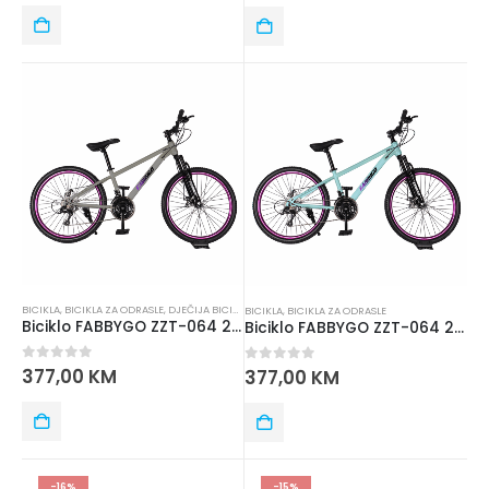
BICIKLA
,
BICIKLA ZA ODRASLE
,
DJEČIJA BICIKLA
BICIKLA
,
BICIKLA ZA ODRASLE
Biciklo FABBYGO ZZT-064 24 SIV
Biciklo FABBYGO ZZT-064 24SIN
0
out of 5
377,00
KM
0
out of 5
377,00
KM
-16%
-15%