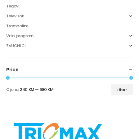
Tegovi
Televizori
Trampoline
Vrtni program
ZVUCNICI
Price
Cijena:
240 KM
—
680 KM
Filter