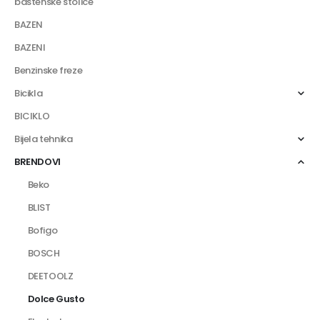
bastenske stolice
BAZEN
BAZENI
Benzinske freze
Bicikla
BICIKLO
Bijela tehnika
BRENDOVI
Beko
BLIST
Bofigo
BOSCH
DEETOOLZ
Dolce Gusto