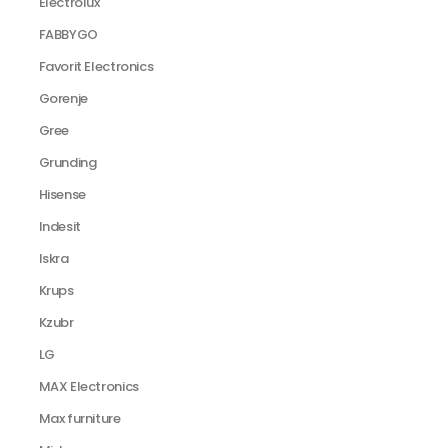
Electrolux
FABBYGO
Favorit Electronics
Gorenje
Gree
Grunding
Hisense
Indesit
Iskra
Krups
Kzubr
LG
MAX Electronics
Max furniture