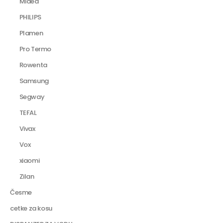
Midea
PHILIPS
Plamen
Pro Termo
Rowenta
Samsung
Segway
TEFAL
Vivax
Vox
xiaomi
Zilan
Česme
cetke za kosu