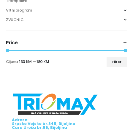
Trampoline
Vrtni program
ZVUCNICI
Price
Cijena:
130 KM
—
180 KM
Filter
Adrese:
Srpske Vojske br.345, Bijeljina
Cara Uroša br.56, Bijeljina