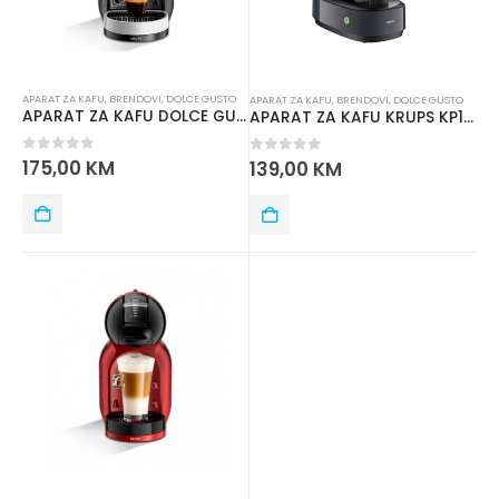
APARAT ZA KAFU
,
BRENDOVI
,
DOLCE GUSTO
APARAT ZA KAFU
,
BRENDOVI
,
DOLCE GUSTO
APARAT ZA KAFU DOLCE GUSTO KP123B31 KRUPS
APARAT ZA KAFU KRUPS KP173B10 INFINISSIMA COSMIC
0
out of 5
175,00
KM
0
out of 5
139,00
KM