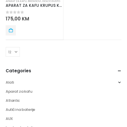
APARAT ZA KAFU
,
BRENDOVI
,
DOLCE GUSTO
APARAT ZA KAFU KRUPUS KP120H31
0
out of 5
175,00
KM
Categories
Alati
Aparat za kafu
Atlantic
Autići na baterije
AUX