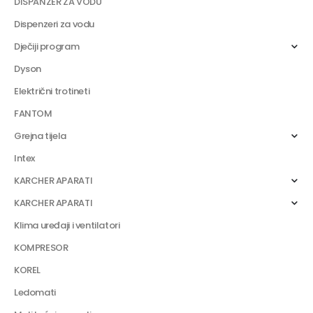
DISPANZER ZA VODU
Dispenzeri za vodu
Dječiji program
Dyson
Električni trotineti
FANTOM
Grejna tijela
Intex
KARCHER APARATI
KARCHER APARATI
Klima uređaji i ventilatori
KOMPRESOR
KOREL
Ledomati