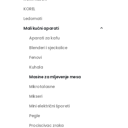
KOREL
Ledomati
Mali kućni aparati
Aparati za kafu
Blenderi i sjeckalice
Fenovi
Kuhala
Masine za mljevenje mesa
Mikrotalasne
Mikseri
Mini električni šporeti
Pegle
Prociscivac zraka