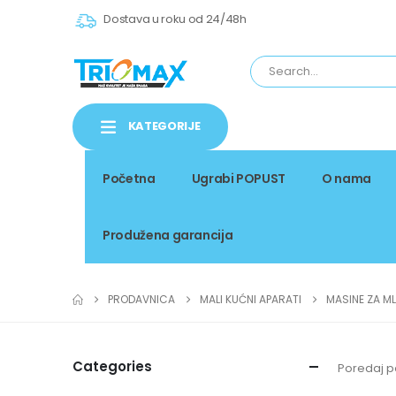
Dostava u roku od 24/48h
KATEGORIJE
Početna
Ugrabi POPUST
O nama
Produžena garancija
PRODAVNICA
MALI KUĆNI APARATI
MASINE ZA M
Categories
Poredaj p