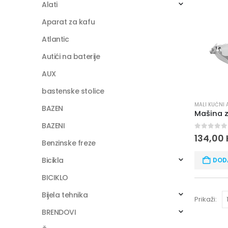
Alati
Aparat za kafu
Atlantic
Autići na baterije
AUX
bastenske stolice
MALI KUĆNI 
BAZEN
BAZENI
0
out of
134,00
Benzinske freze
Bicikla
DOD
BICIKLO
Bijela tehnika
Prikaži:
BRENDOVI