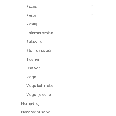
Razno
Rešoi
Roštilji
Salamoreznice
Sokovnici
Stoni usisivači
Tosteri
Usisivači
Vage
Vage kuhinjske
Vage tjelesne
Namještaj
Nekategorisano