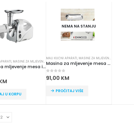
NEMA NA STANJU
MALI KUĆNI APARATI
,
MASINE ZA MLJEVENJE MESA
APARATI
,
MASINE ZA MLJEVENJE MESA
Masina za mljevenje mesa Kenwood MG510
Mašina za mljevenje mesa i pasiranje ISKRA THMGD500A
0
out of 5
91,00
KM
 5
KM
PROČITAJ VIŠE
AJ U KORPU