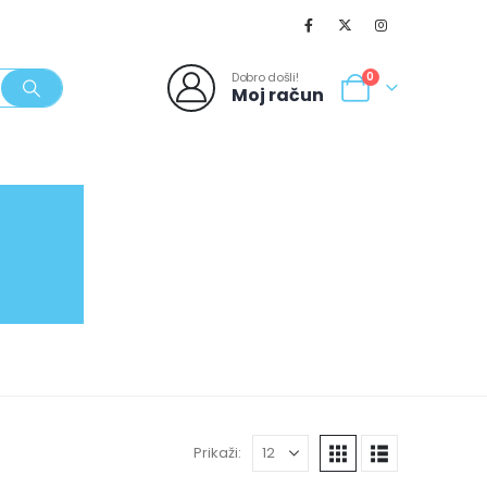
Dobro došli!
0
Moj račun
SVJEŽI POPUSTI
NOVO
062/980-986
Prikaži: