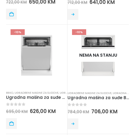
650,00
KM
641,00
KM
722,00
KM
712,00
KM
-10%
-10%
NEMA NA STANJU
BEKO
,
UGRADBENE MASINE ZA SUDOVE
,
UGRADNA TEHNIKA
,
UGRADNE MASINE ZA SUDOVE
UGRADBENE MASINE ZA SUDOVE
,
UGRADNA TEHNIKA
Ugradna mašina za suđe BEKO DIN 34330
Ugradna mašina za suđe BEKO DIN 35320
0
out of 5
626,00
KM
0
out of 5
706,00
KM
695,00
KM
784,00
KM