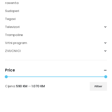
rowenta
Sudoperi
Tegovi
Televizori
Trampoline
Vrtni program
ZVUCNICI
Price
Cijena:
590 KM
—
1.070 KM
Filter