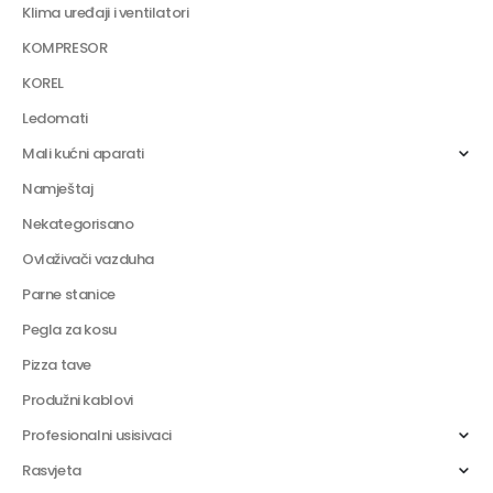
Klima uređaji i ventilatori
KOMPRESOR
KOREL
Ledomati
Mali kućni aparati
Namještaj
Nekategorisano
Ovlaživači vazduha
Parne stanice
Pegla za kosu
Pizza tave
Produžni kablovi
Profesionalni usisivaci
Rasvjeta