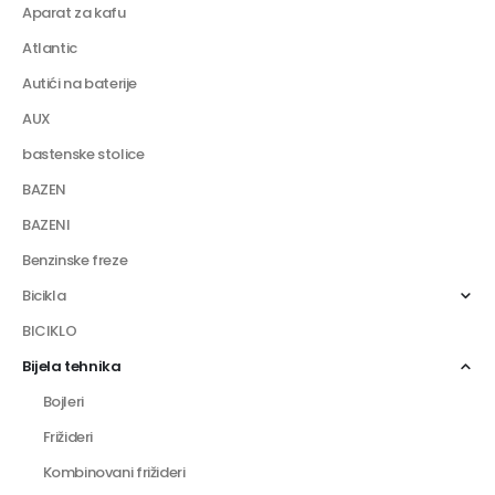
Aparat za kafu
Atlantic
Autići na baterije
AUX
bastenske stolice
BAZEN
BAZENI
Benzinske freze
Bicikla
BICIKLO
Bijela tehnika
Bojleri
Frižideri
Kombinovani frižideri