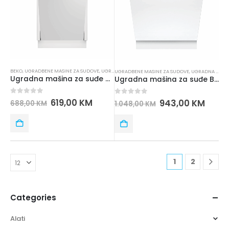
BEKO
,
UGRADBENE MASINE ZA SUDOVE
,
UGRADNA TEHNIKA
UGRADBENE MASINE ZA SUDOVE
,
UGRADNA TEHNIKA
Ugradna mašina za suđe BEKO DIS35026
Ugradna mašina za suđe BOSCH SMV25AX06E
0
out of 5
619,00
KM
0
out of 5
943,00
KM
688,00
KM
1.048,00
KM
1
2
Categories
Alati