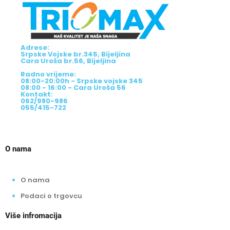
Adrese:
Srpske Vojske br.345, Bijeljina
Cara Uroša br.56, Bijeljina
Radno vrijeme:
08:00-20:00h - Srpske vojske 345
08:00 - 16:00 - Cara Uroša 56
Kontakt:
062/980-986
055/415-722
O nama
O nama
Podaci o trgovcu
Više infromacija