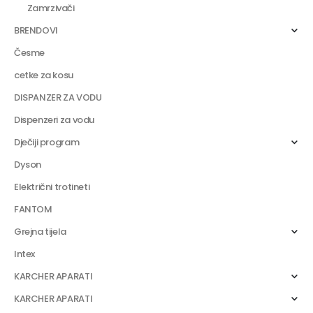
Zamrzivači
BRENDOVI
Česme
cetke za kosu
DISPANZER ZA VODU
Dispenzeri za vodu
Dječiji program
Dyson
Električni trotineti
FANTOM
Grejna tijela
Intex
KARCHER APARATI
KARCHER APARATI