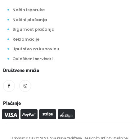
Način isporuke
Načini plaćanja
Sigurnost plaćanja
Reklamacije
Uputstvo za kupovinu
Ovlašćeni serviseri
Društvene mreže
Plaćanje
Triomax D.O.O. © 2021. Sva prava zadržana. Design by
InfinityStudio.ba