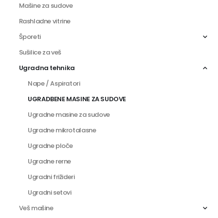
Mašine za sudove
Rashladne vitrine
Šporeti
Sušilice za veš
Ugradna tehnika
Nape / Aspiratori
UGRADBENE MASINE ZA SUDOVE
Ugradne masine za sudove
Ugradne mikrotalasne
Ugradne ploče
Ugradne rerne
Ugradni frižideri
Ugradni setovi
Veš mašine