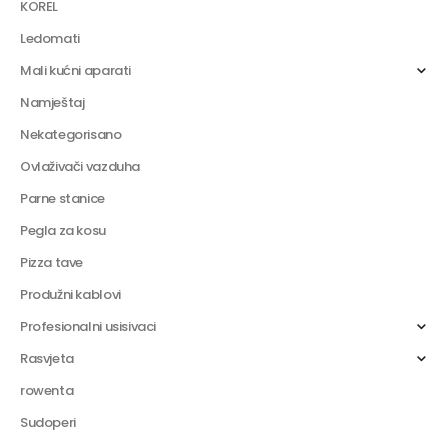
KOREL
Ledomati
Mali kućni aparati
Namještaj
Nekategorisano
Ovlaživači vazduha
Parne stanice
Pegla za kosu
Pizza tave
Produžni kablovi
Profesionalni usisivaci
Rasvjeta
rowenta
Sudoperi