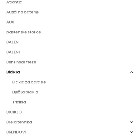
Atlantic
Autići na baterije
AUX
bastenske stolice
BAZEN
BAZENI
Benzinske freze
Bicikla
Bicikla za odrasle
Dječija bicikla
Tricikla
BICIKLO
Bijela tehnika
BRENDOVI