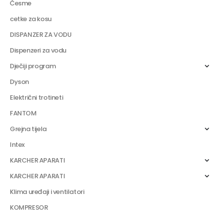
Česme
cetke za kosu
DISPANZER ZA VODU
Dispenzeri za vodu
Dječiji program
Dyson
Električni trotineti
FANTOM
Grejna tijela
Intex
KARCHER APARATI
KARCHER APARATI
Klima uređaji i ventilatori
KOMPRESOR