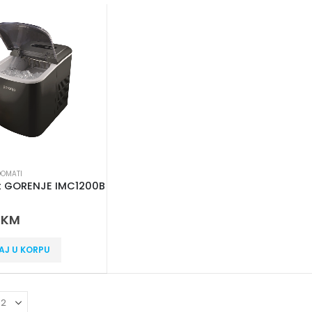
DOMATI
 GORENJE IMC1200B
 5
0
KM
AJ U KORPU