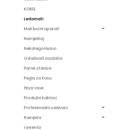
KOREL
Ledomati
Mali kućni aparati
Namještaj
Nekategorisano
Ovlaživači vazduha
Parne stanice
Pegla za kosu
Pizza tave
Produžni kablovi
Profesionalni usisivaci
Rasvjeta
rowenta