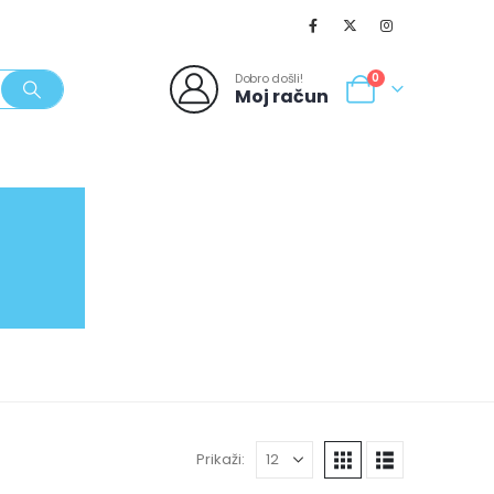
Dobro došli!
0
Moj račun
SVJEŽI POPUSTI
NOVO
062/980-986
Prikaži: