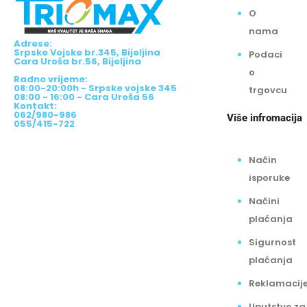
O
nama
Adrese:
Srpske Vojske br.345, Bijeljina
Podaci
Cara Uroša br.56, Bijeljina
o
Radno vrijeme:
08:00-20:00h - Srpske vojske 345
trgovcu
08:00 - 16:00 - Cara Uroša 56
Kontakt:
062/980-986
Više infromacija
055/415-722
Način
isporuke
Načini
plaćanja
Sigurnost
plaćanja
Reklamacij
Uputstvo za