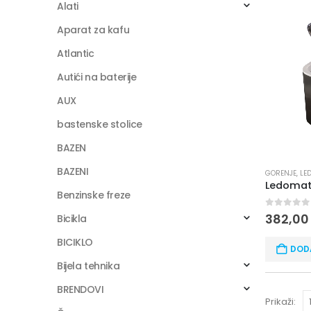
Alati
Aparat za kafu
Atlantic
Autići na baterije
AUX
bastenske stolice
BAZEN
BAZENI
GORENJE
,
LE
Ledomat
Benzinske freze
0
out of
382,0
Bicikla
BICIKLO
DOD
Bijela tehnika
BRENDOVI
Prikaži: