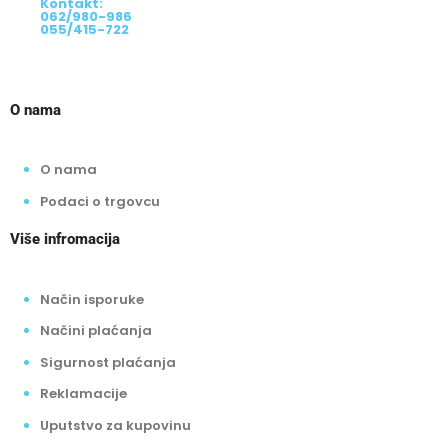
Kontakt:
062/980-986
055/415-722
O nama
O nama
Podaci o trgovcu
Više infromacija
Način isporuke
Načini plaćanja
Sigurnost plaćanja
Reklamacije
Uputstvo za kupovinu