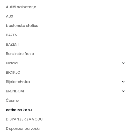
Autići na baterije
AUX
bastenske stolice
BAZEN
BAZENI
Benzinske freze
Bicikla
BICIKLO
Bijela tehnika
BRENDOVI
Česme
cetke za kosu
DISPANZER ZA VODU
Dispenzeri za vodu