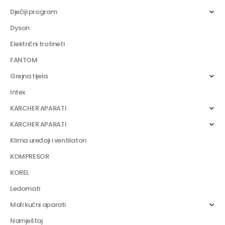
Dječiji program
Dyson
Električni trotineti
FANTOM
Grejna tijela
Intex
KARCHER APARATI
KARCHER APARATI
Klima uređaji i ventilatori
KOMPRESOR
KOREL
Ledomati
Mali kućni aparati
Namještaj