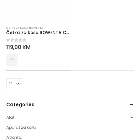
CETKE ZA KOSU
,
ROWENTA
Četka za kosu ROWENTA CF6135F0
0
out of 5
119,00
KM
Categories
Alati
Aparat za kafu
Atlantic