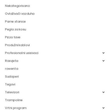
Nekategorisano
Ovlaživači vazduha
Parne stanice
Pegla za kosu
Pizza tave
Produžni kablovi
Profesionalni usisivaci
Rasvjeta
rowenta
Sudoperi
Tegovi
Televizori
Trampoline
Vrtni program