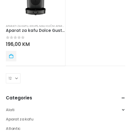
APARATI ZA KAFU
,
KRUPS
,
MALI KUĆNI APARATI
Aparat za kafu Dolce Gusto Genio S KP243B10
0
out of 5
196,00
KM
Categories
Alati
Aparat za kafu
Atlantic