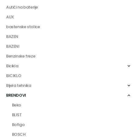
Autići na baterije
AUX
bastenske stolice
BAZEN
BAZENI
Benzinske freze
Bicikla
BICIKLO
Bijela tehnika
BRENDOVI
Beko
BLIST
Bofigo
BOSCH