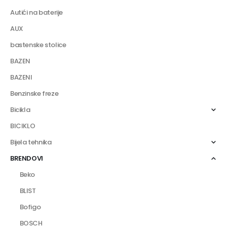
Autići na baterije
AUX
bastenske stolice
BAZEN
BAZENI
Benzinske freze
Bicikla
BICIKLO
Bijela tehnika
BRENDOVI
Beko
BLIST
Bofigo
BOSCH