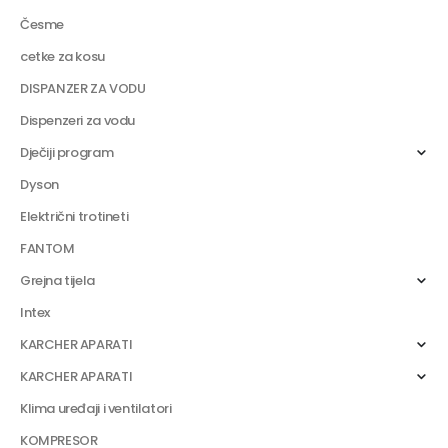
Česme
cetke za kosu
DISPANZER ZA VODU
Dispenzeri za vodu
Dječiji program
Dyson
Električni trotineti
FANTOM
Grejna tijela
Intex
KARCHER APARATI
KARCHER APARATI
Klima uređaji i ventilatori
KOMPRESOR