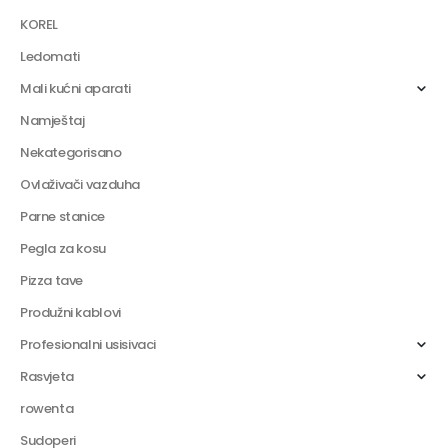
KOREL
Ledomati
Mali kućni aparati
Namještaj
Nekategorisano
Ovlaživači vazduha
Parne stanice
Pegla za kosu
Pizza tave
Produžni kablovi
Profesionalni usisivaci
Rasvjeta
rowenta
Sudoperi