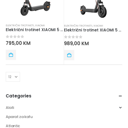
ELEKTRIČNI TROTINETI
,
XIAOMI
ELEKTRIČNI TROTINETI
,
XIAOMI
Električni trotinet XIAOMI 5 GL BHR9618
Električni trotinet XIAOMI 5 PRO GL BHR
0
out of 5
795,00
KM
0
out of 5
989,00
KM
Categories
Alati
Aparat za kafu
Atlantic