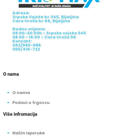
Adrese:
Srpske Vojske br.345, Bijeljina
Cara Uroša br.56, Bijeljina
Radno vrijeme:
08:00-20:00h - Srpske vojske 345
08:00 - 16:00 - Cara Uroša 56
Kontakt:
062/980-986
055/415-722
O nama
O nama
Podaci o trgovcu
Više infromacija
Način isporuke