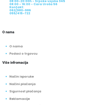
08:00-20:00h - Srpske vojske 345
08:00 - 16:00 - Cara Uroša 56
Kontakt:
062/980-986
055/415-722
O nama
O nama
Podaci o trgovcu
Više infromacija
Način isporuke
Načini plaćanja
Sigurnost plaćanja
Reklamacije