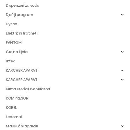
Dispenzeri za vodu
Dječiji program
Dyson
Električni trotineti
FANTOM
Grejna tijela
Intex
KARCHER APARATI
KARCHER APARATI
Klima uređaji i ventilatori
KOMPRESOR
KOREL
Ledomati
Mali kućni aparati