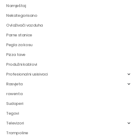
Namještaj
Nekategorisano
Ovlaživači vazduha
Parne stanice
Pegla za kosu
Pizza tave
Produžni kablovi
Profesionalni usisivaci
Rasvjeta
rowenta
Sudoperi
Tegovi
Televizori
Trampoline