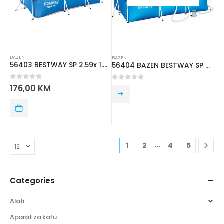
BAZEN
BAZEN
56403 BESTWAY SP 2.59x 1.70mx61cm
56404 BAZEN BESTWAY SP 3.00mx2.01mx66cm
0
out of 5
176,00
KM
0
out of 5
…
1
2
4
5
Categories
Alati
Aparat za kafu