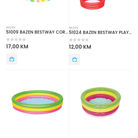
BAZEN
BAZEN
51009 BAZEN BESTWAY CORAL 122m X 25cm
51024 BAZEN BESTWAY PLAY 1.02m x 25cm
0
out of 5
17,00
KM
0
out of 5
12,00
KM