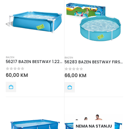
BAZEN
BAZEN
56217 BAZEN BESTWAY 1.22mx1.22mx30.5cm
56283 BAZEN BESTWAY FIRST 1.52m x 38 cm
0
out of 5
60,00
KM
0
out of 5
66,00
KM
NEMA NA STANJU