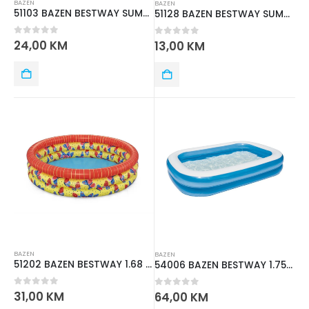
BAZEN
BAZEN
51103 BAZEN BESTWAY SUMMER 1.52mx 30 cm
51128 BAZEN BESTWAY SUMMER 70cm x 24cm
0
out of 5
24,00
KM
0
out of 5
13,00
KM
BAZEN
BAZEN
51202 BAZEN BESTWAY 1.68 m x 38 cm
54006 BAZEN BESTWAY 1.75m x 51 cm
0
out of 5
31,00
KM
0
out of 5
64,00
KM