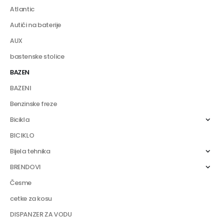
Atlantic
Autići na baterije
AUX
bastenske stolice
BAZEN
BAZENI
Benzinske freze
Bicikla
BICIKLO
Bijela tehnika
BRENDOVI
Česme
cetke za kosu
DISPANZER ZA VODU