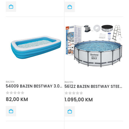
BAZEN
BAZEN
54009 BAZEN BESTWAY 3.05mx1.83mx56cm
5612Z BAZEN BESTWAY STEEL PRO 4.88m x 1.22m
0
out of 5
82,00
KM
0
out of 5
1.095,00
KM