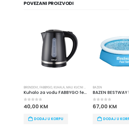
POVEZANI PROIZVODI
BRENDOVI
,
FABBYGO
,
KUHALA
,
MALI KUĆNI APARATI
BAZEN
Kuhalo za vodu FABBYGO feb-2004
0
out of 5
0
out of 5
40,00
KM
67,00
KM
DODAJ U KORPU
DODAJ U KORPU