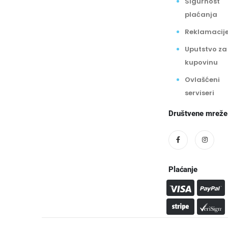
Sigurnost
plaćanja
Reklamacij
Uputstvo za
kupovinu
Ovlašćeni
serviseri
Društvene mreže
Plaćanje