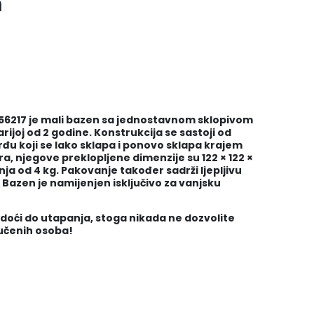
m
56217 je mali bazen sa jednostavnom sklopivom
rijoj od 2 godine. Konstrukcija se sastoji od
rđu koji se lako sklapa i ponovo sklapa krajem
ra, njegove preklopljene dimenzije su 122 × 122 ×
ja od 4 kg. Pakovanje također sadrži ljepljivu
azen je namijenjen isključivo za vanjsku
doći do utapanja, stoga nikada ne dozvolite
bučenih osoba!