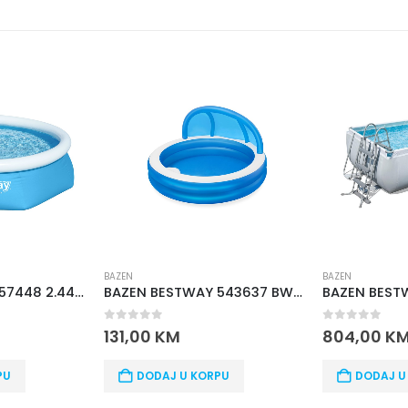
BAZEN
BAZEN
BAZEN BESTWAY 57448 2.44X61
BAZEN BESTWAY 543637 BW SUMMER 2,41m X 2,41m X 1,40cm
0
out of 5
0
out of 5
131,00
KM
804,00
KM
DODAJ U KORPU
DODAJ U KORPU