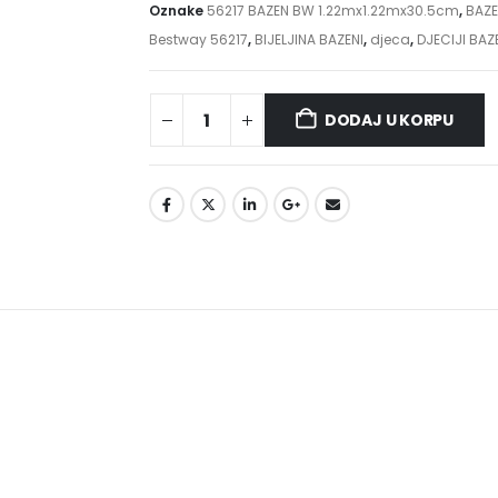
Oznake
56217 BAZEN BW 1.22mx1.22mx30.5cm
,
BAZ
Bestway 56217
,
BIJELJINA BAZENI
,
djeca
,
DJECIJI BAZ
DODAJ U KORPU