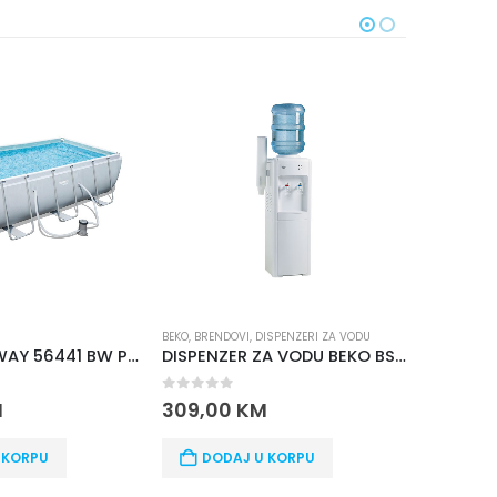
NEMA NA S
BEKO
,
BRENDOVI
,
DISPENZERI ZA VODU
BAZEN
BAZEN BESTWAY 56441 BW PRAVOUGAONI 4,04m X 2,01m X 1,00 m
DISPENZER ZA VODU BEKO BSS 2201 TT
0
out of 5
0
out of 5
309,00
KM
PROČITAJ VIŠE
DODAJ U KORPU