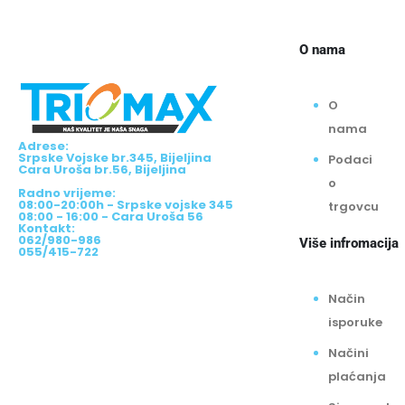
O nama
O
nama
Adrese:
Srpske Vojske br.345, Bijeljina
Podaci
Cara Uroša br.56, Bijeljina
o
Radno vrijeme:
08:00-20:00h - Srpske vojske 345
trgovcu
08:00 - 16:00 - Cara Uroša 56
Kontakt:
062/980-986
Više infromacija
055/415-722
Način
isporuke
Načini
plaćanja