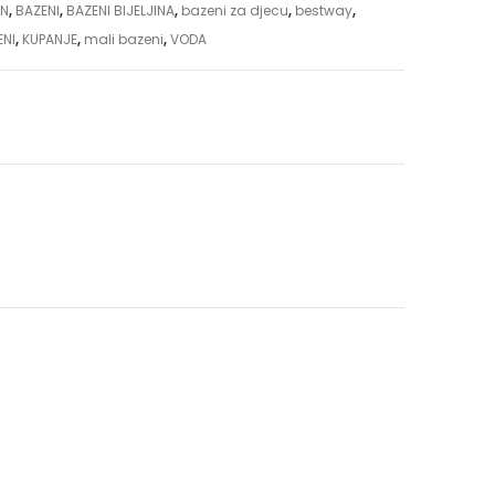
EN
,
BAZENI
,
BAZENI BIJELJINA
,
bazeni za djecu
,
bestway
,
ENI
,
KUPANJE
,
mali bazeni
,
VODA