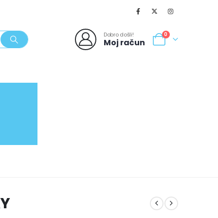
Dobro došli!
0
Moj račun
SVJEŽI POPUSTI
NOVO
062/980-986
AY