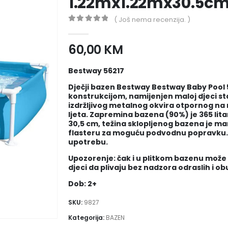
1.22mx1.22mx30.5c
( Još nema recenzija. )
0
out of 5
60,00
KM
Bestway 56217
Dječji bazen Bestway Bestway Baby Pool 
konstrukcijom, namijenjen maloj djeci sta
izdržljivog metalnog okvira otpornog na 
ljeta. Zapremina bazena (90%) je 365 lita
30,5 cm, težina sklopljenog bazena je man
flasteru za moguću podvodnu popravku. B
upotrebu.
Upozorenje: čak i u plitkom bazenu može 
djeci da plivaju bez nadzora odraslih i o
Dob: 2+
SKU:
9827
Kategorija:
BAZEN