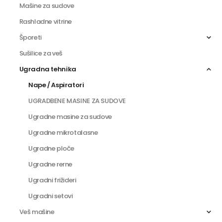
Mašine za sudove
Rashladne vitrine
Šporeti
Sušilice za veš
Ugradna tehnika
Nape / Aspiratori
UGRADBENE MASINE ZA SUDOVE
Ugradne masine za sudove
Ugradne mikrotalasne
Ugradne ploče
Ugradne rerne
Ugradni frižideri
Ugradni setovi
Veš mašine