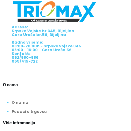
Adrese:
Srpske Vojske br.345, Bijeljina
Cara Uroša br.56, Bijeljina
Radno vrijeme:
08:00-20:00h - Srpske vojske 345
08:00 - 16:00 - Cara Uroša 56
Kontakt:
062/980-986
055/415-722
O nama
O nama
Podaci o trgovcu
Više infromacija