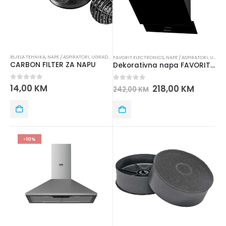
BIJELA TEHNIKA
,
NAPE / ASPIRATORI
,
UGRADNA TEHNIKA
FAVORIT ELECTRONICS
,
NAPE / ASPIRATORI
,
UGRADNA TEHNIKA
CARBON FILTER ZA NAPU
Dekorativna napa FAVORIT LD46BB-60
0
out of 5
14,00
KM
0
out of 5
218,00
KM
242,00
KM
-10%