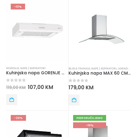
-10%
GORENJE
,
NAPE / ASPIRATORI
BIJELA TEHNIKA
,
NAPE / ASPIRATORI
,
UGRADNA TEHNIKA
Kuhinjska napa GORENJE WHU 529 EW/S
Kuhinjska napa MAX 60 CM Inox Staklo
0
out of 5
107,00
KM
0
out of 5
179,00
KM
119,00
KM
-20%
PREPORUČUJEMO
-10%