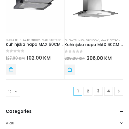
BIJELA TEHNIKA
,
BRENDOVI
,
MAX ELECTRONICS
,
NAPE / ASPIRATORI
,
UGRADNA TEHNIKA
BIJELA TEHNIKA
,
BRENDOVI
,
MAX ELECTRONICS
,
NA
Kuhinjska napa MAX 60CM F5 crna
Kuhinjska napa MAX 60CM INOX IBER
0
out of 5
102,00
KM
0
out of 5
206,00
KM
127,00
KM
229,00
KM
1
2
3
4
Categories
Alati