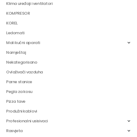
Klima uređaji i ventilatori
KOMPRESOR
KOREL
Ledomati
Mali kućni aparati
Namještaj
Nekategorisano
Ovlaživači vazduha
Parne stanice
Pegla za kosu
Pizza tave
Produžni kablovi
Profesionalni usisivaci
Rasvjeta