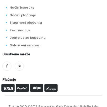
Način isporuke
Načini plaćanja
Sigurnost plaćanja
Reklamacije
Uputstvo za kupovinu
Ovlašćeni serviseri
Društvene mreže
Plaćanje
Triomax D.O.O. © 2021. Sva prava zadržana. Design by
InfinityStudio.ba