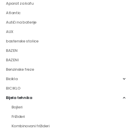
Aparat za kafu
Atlantic
Autići na baterije
AUX
bastenske stolice
BAZEN
BAZENI
Benzinske freze
Bicikla
BICIKLO
Bijela tehnika
Bojleri
Frižideri
Kombinovani frižideri