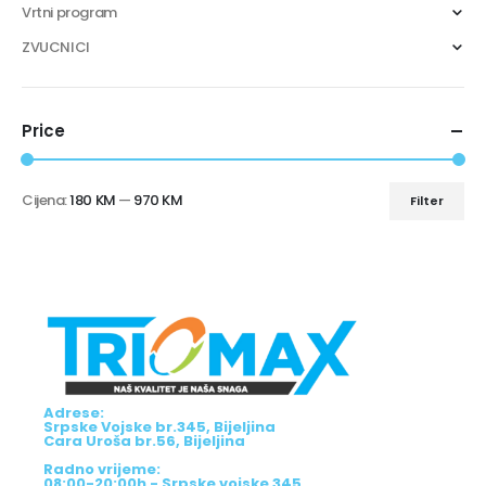
Vrtni program
ZVUCNICI
Price
Cijena:
180 KM
—
970 KM
Filter
Adrese:
Srpske Vojske br.345, Bijeljina
Cara Uroša br.56, Bijeljina
Radno vrijeme:
08:00-20:00h - Srpske vojske 345