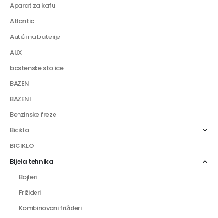
Aparat za kafu
Atlantic
Autići na baterije
AUX
bastenske stolice
BAZEN
BAZENI
Benzinske freze
Bicikla
BICIKLO
Bijela tehnika
Bojleri
Frižideri
Kombinovani frižideri