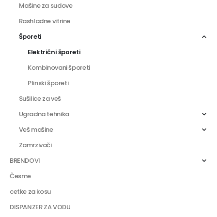
Mašine za sudove
Rashladne vitrine
Šporeti
Električni šporeti
Kombinovani šporeti
Plinski šporeti
Sušilice za veš
Ugradna tehnika
Veš mašine
Zamrzivači
BRENDOVI
Česme
cetke za kosu
DISPANZER ZA VODU