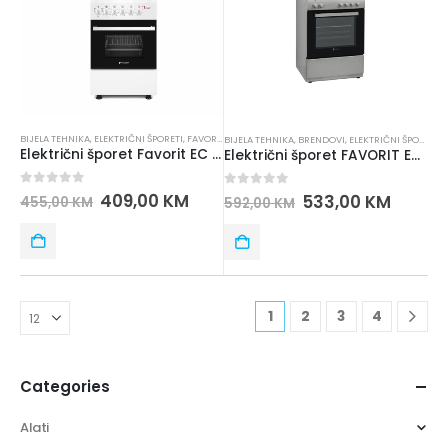
BIJELA TEHNIKA
,
ELEKTRIČNI ŠPORETI
,
FAVORIT ELECTRONICS
,
ŠPORETI
BIJELA TEHNIKA
,
BRENDOVI
,
ELEKTRIČNI ŠPORETI
,
F
Električni šporet Favorit EC 60-4 W
Električni šporet FAVORIT EC 640 SF IN PL
0
out of 5
409,00
KM
0
out of 5
533,00
KM
455,00
KM
592,00
KM
1
2
3
4
Categories
Alati