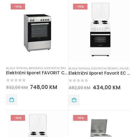
-10%
-10%
BIJELA TEHNIKA
,
BRENDOVI
,
ELEKTRIČNI ŠPORETI
,
FAVORIT ELECTRONICS
,
ŠPORETI
BIJELA TEHNIKA
,
ELEKTRIČNI ŠPORETI
,
FAVORIT ELECTRONICS
Električni šporet FAVORIT CC 600 IF
Električni šporet Favorit EC 50-4 W
0
out of 5
748,00
KM
0
out of 5
434,00
KM
832,00
KM
482,00
KM
-10%
-10%