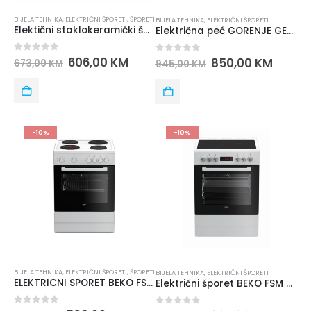
BIJELA TEHNIKA
,
ELEKTRIČNI ŠPORETI
,
ŠPORETI
BIJELA TEHNIKA
,
ELEKTRIČNI ŠPORETI
Elektični staklokeramički šporet MAX 60CM TM6060GKF W
Električna peć GORENJE GEC6A41WC
0
out of 5
606,00
KM
0
out of 5
850,00
KM
673,00
KM
945,00
KM
-10%
-10%
BIJELA TEHNIKA
,
ELEKTRIČNI ŠPORETI
,
ŠPORETI
BIJELA TEHNIKA
,
ELEKTRIČNI ŠPORETI
ELEKTRICNI SPORET BEKO FSE 66000 GW
Električni šporet BEKO FSM 67320 GWS
0
out of 5
0
out of 5