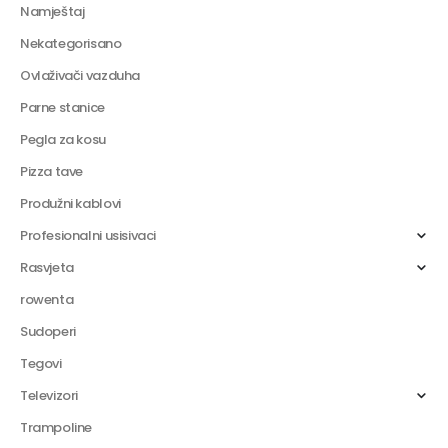
Namještaj
Nekategorisano
Ovlaživači vazduha
Parne stanice
Pegla za kosu
Pizza tave
Produžni kablovi
Profesionalni usisivaci
Rasvjeta
rowenta
Sudoperi
Tegovi
Televizori
Trampoline