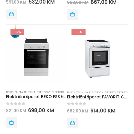
532,00
KM
867,00
KM
591,00
KM
963,00
KM
-15%
-10%
BEKO
,
BIJELA TEHNIKA
,
BRENDOVI
,
ELEKTRIČNI ŠPORETI
,
ŠPORETI
BIJELA TEHNIKA
,
ELEKTRIČNI ŠPORETI
,
ŠPORETI
Električni šporet BEKO FSS 67000 GW
Električni šporet FAVORIT CC 500 WWF
0
out of 5
698,00
KM
0
out of 5
614,00
KM
821,00
KM
682,00
KM