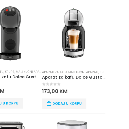
AFU
VEŠ
,
KRUPS
,
MALI KUĆNI APARATI
APARATI ZA KAFU
,
MALI KUĆNI APARATI
,
SUŠILICE ZA VEŠ
Aparat za kafu Dolce Gusto Genio S KP243B10
Aparat za kafu Dolce Gusto KP123B10
5
0
out of 5
KM
173,00
KM
J U KORPU
DODAJ U KORPU