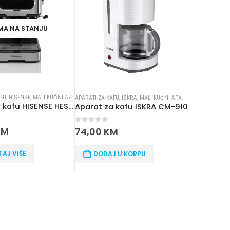
MA NA STANJU
AFU
,
HISENSE
,
MALI KUĆNI APARATI
,
SUŠILICE ZA VEŠ
APARATI ZA KAFU
,
ISKRA
,
MALI KUĆNI APARATI
Aparat za kafu HISENSE HESCM15DBK
Aparat za kafu ISKRA CM-910
5
0
out of 5
KM
74,00
KM
TAJ VIŠE
DODAJ U KORPU