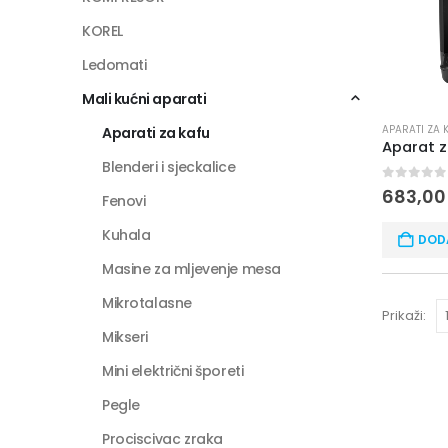
KOREL
Ledomati
Mali kućni aparati
APARATI ZA 
Aparati za kafu
Blenderi i sjeckalice
0
out of
683,0
Fenovi
Kuhala
DOD
Masine za mljevenje mesa
Mikrotalasne
Prikaži:
Mikseri
Mini električni šporeti
Pegle
Prociscivac zraka