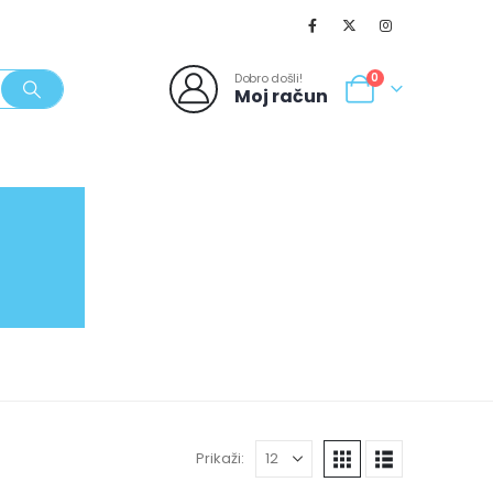
Dobro došli!
0
Moj račun
SVJEŽI POPUSTI
NOVO
062/980-986
Prikaži: