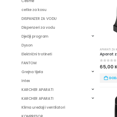
Česme
cetke za kosu
DISPANZER ZA VODU
Dispenzeri za vodu
Dječiji program
Dyson
APARATI ZA 
Električni trotineti
FANTOM
0
out of
65,00
Grejna tijela
DOD
Intex
KARCHER APARATI
KARCHER APARATI
Klima uređaji i ventilatori
KOMPRESOR