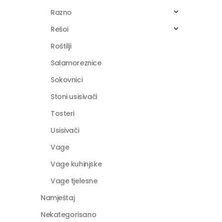
Razno
Rešoi
Roštilji
Salamoreznice
Sokovnici
Stoni usisivači
Tosteri
Usisivači
Vage
Vage kuhinjske
Vage tjelesne
Namještaj
Nekategorisano