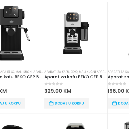
KAFU
,
BEKO
,
MALI KUĆNI APARATI
APARATI ZA KAFU
,
SUŠILICE ZA VEŠ
,
BEKO
,
MALI KUĆNI APARATI
APARATI ZA K
,
SUŠILICE ZA 
Aparat za kafu BEKO CEP 5302 B
Aparat za kafu BEKO CEP 5304X
 5
0
out of 5
0
out of 
KM
329,00
KM
196,00
AJ U KORPU
DODAJ U KORPU
DODA