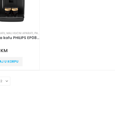
KAFU
,
MALI KUĆNI APARATI
,
PHILIPS
Aparat za kafu PHILIPS EP0820/00
 5
0
KM
AJ U KORPU