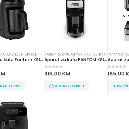
NE
KAFU
,
MALI KUĆNI APARATI
APARATI ZA KAFU
,
FANTOM
,
MALI KUĆNI APARATI
APARATI ZA K
Aparat za kafu Fantom KS1000
Aparat za kafu FANTOM KS1450
 5
0
out of 5
0
out of 
KM
316,00
KM
185,00
AJ U KORPU
DODAJ U KORPU
PROČI