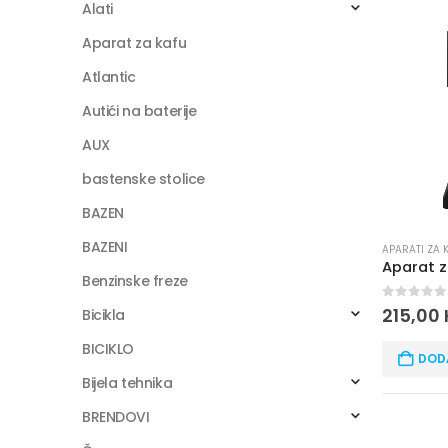
Alati
Aparat za kafu
Atlantic
Autići na baterije
AUX
bastenske stolice
BAZEN
BAZENI
APARATI ZA 
Benzinske freze
0
out of
215,00
Bicikla
BICIKLO
DOD
Bijela tehnika
BRENDOVI