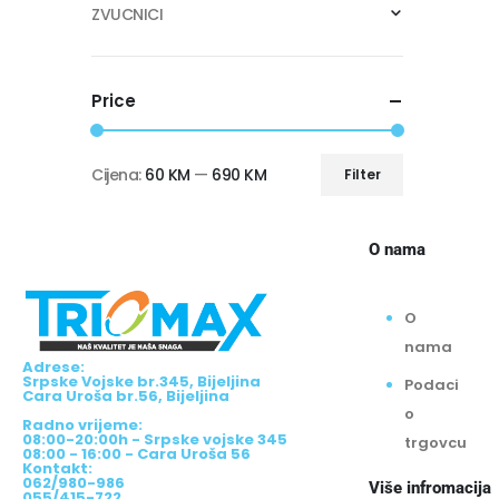
ZVUCNICI
Price
Cijena:
60 KM
—
690 KM
Filter
O nama
O
nama
Adrese:
Srpske Vojske br.345, Bijeljina
Podaci
Cara Uroša br.56, Bijeljina
o
Radno vrijeme:
08:00-20:00h - Srpske vojske 345
trgovcu
08:00 - 16:00 - Cara Uroša 56
Kontakt:
062/980-986
Više infromacija
055/415-722