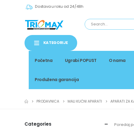
Dostava u roku od 24/48h
KATEGORIJE
Početna
Ugrabi POPUST
O nama
Produžena garancija
PRODAVNICA
MALI KUĆNI APARATI
APARATI ZA K
Categories
Poredaj p