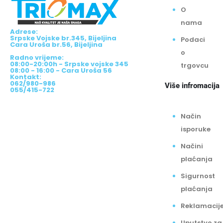
O
nama
Adrese:
Srpske Vojske br.345, Bijeljina
Podaci
Cara Uroša br.56, Bijeljina
o
Radno vrijeme:
08:00-20:00h - Srpske vojske 345
trgovcu
08:00 - 16:00 - Cara Uroša 56
Kontakt:
062/980-986
Više infromacija
055/415-722
Način
isporuke
Načini
plaćanja
Sigurnost
plaćanja
Reklamacij
Uputstvo za