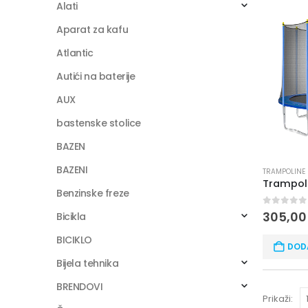
Alati
Aparat za kafu
Atlantic
Autići na baterije
AUX
bastenske stolice
BAZEN
BAZENI
TRAMPOLINE
Benzinske freze
0
out of
305,0
Bicikla
BICIKLO
DOD
Bijela tehnika
BRENDOVI
Prikaži: