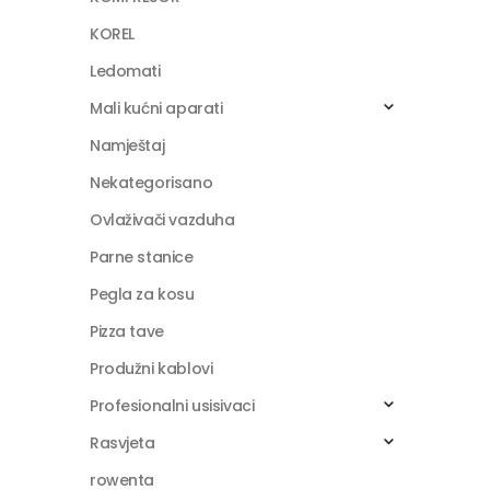
KOREL
Ledomati
Mali kućni aparati
Namještaj
Nekategorisano
Ovlaživači vazduha
Parne stanice
Pegla za kosu
Pizza tave
Produžni kablovi
Profesionalni usisivaci
Rasvjeta
rowenta