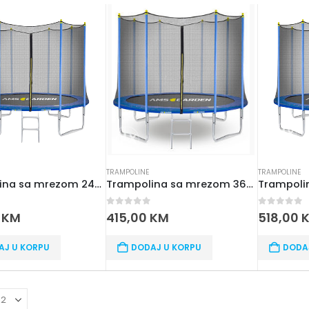
TRAMPOLINE
TRAMPOLINE
Trampolina sa mrezom 244 CM
Trampolina sa mrezom 366CM
 5
0
out of 5
0
out of 
0
KM
415,00
KM
518,00
AJ U KORPU
DODAJ U KORPU
DODA