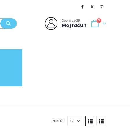
Dobro došli!
0
Moj račun
SVJEŽI POPUSTI
NOVO
062/980-986
Prikaži: