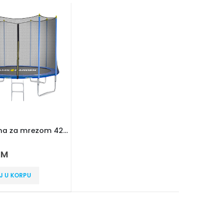
Trampolina za mrezom 427CM
5
KM
J U KORPU