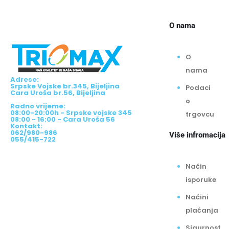
O nama
O
nama
Adrese:
Srpske Vojske br.345, Bijeljina
Podaci
Cara Uroša br.56, Bijeljina
o
Radno vrijeme:
08:00-20:00h - Srpske vojske 345
trgovcu
08:00 - 16:00 - Cara Uroša 56
Kontakt:
062/980-986
Više infromacija
055/415-722
Način
isporuke
Načini
plaćanja
Sigurnost