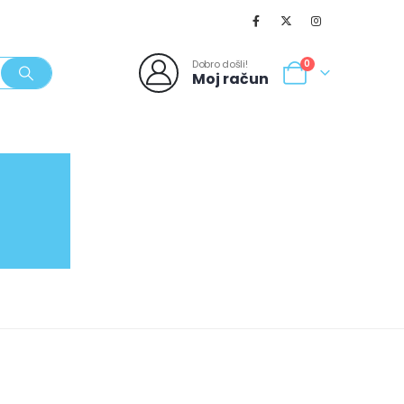
Dobro došli!
0
Moj račun
SVJEŽI POPUSTI
NOVO
062/980-986