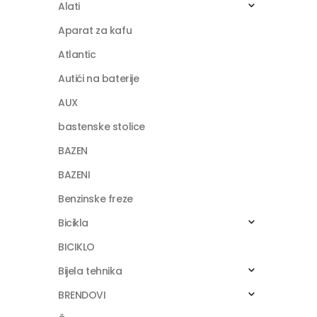
Alati
Aparat za kafu
Atlantic
Autići na baterije
AUX
bastenske stolice
BAZEN
BAZENI
Benzinske freze
Bicikla
BICIKLO
Bijela tehnika
BRENDOVI