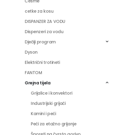
Česme
cetke za kosu
DISPANZER ZA VODU
Dispenzeri za vodu
Dječiji program
Dyson
Električni trotineti
FANTOM
Grejna tijela
Grijalice i konvektori
Industrijski grijači
Kamini i peći
Peći za etažno grijanje
Šporeti na čvrsto gorivo