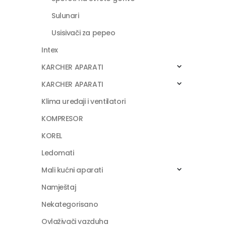
Sulunari
Usisivači za pepeo
Intex
KARCHER APARATI
KARCHER APARATI
Klima uređaji i ventilatori
KOMPRESOR
KOREL
Ledomati
Mali kućni aparati
Namještaj
Nekategorisano
Ovlaživači vazduha