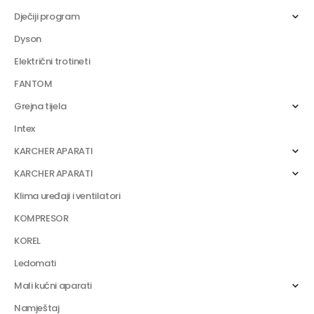
Dječiji program
Dyson
Električni trotineti
FANTOM
Grejna tijela
Intex
KARCHER APARATI
KARCHER APARATI
Klima uređaji i ventilatori
KOMPRESOR
KOREL
Ledomati
Mali kućni aparati
Namještaj