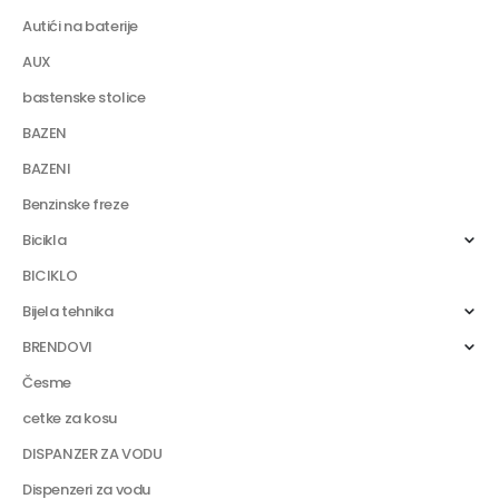
Autići na baterije
AUX
bastenske stolice
BAZEN
BAZENI
Benzinske freze
Bicikla
BICIKLO
Bijela tehnika
BRENDOVI
Česme
cetke za kosu
DISPANZER ZA VODU
Dispenzeri za vodu