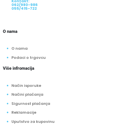
Kontakt:
062/980-986
055/415-722
O nama
O nama
Podaci o trgovcu
Više infromacija
Način isporuke
Načini plaćanja
Sigurnost plaćanja
Reklamacije
Uputstvo za kupovinu