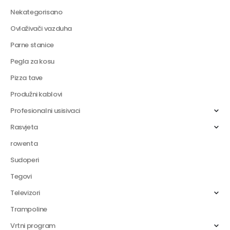
Nekategorisano
Ovlaživači vazduha
Parne stanice
Pegla za kosu
Pizza tave
Produžni kablovi
Profesionalni usisivaci
Rasvjeta
rowenta
Sudoperi
Tegovi
Televizori
Trampoline
Vrtni program