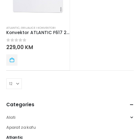
ATLANTIC
,
GRIJALICE I KONVEKTORI
Konvektor ATLANTIC F617 2000W
0
out of 5
229,00
KM
Categories
Alati
Aparat za kafu
Atlantic