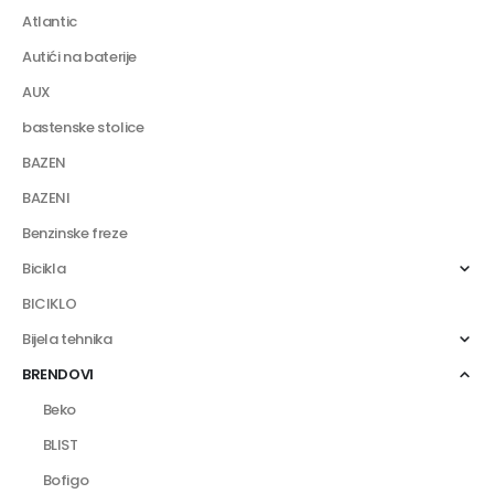
Atlantic
Autići na baterije
AUX
bastenske stolice
BAZEN
BAZENI
Benzinske freze
Bicikla
BICIKLO
Bijela tehnika
BRENDOVI
Beko
BLIST
Bofigo