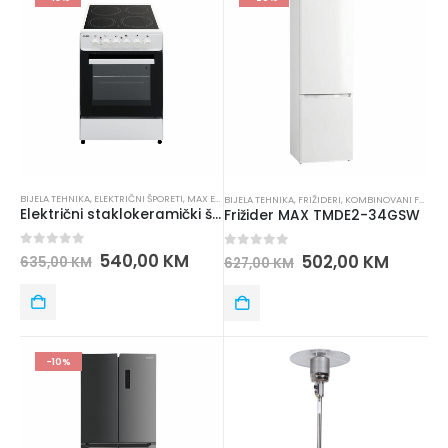
BIJELA TEHNIKA
,
ELEKTRIČNI ŠPORETI
,
MAX ELECTRONICS
,
ŠPORETI
BIJELA TEHNIKA
,
FRIŽIDERI
,
KOMBINOVANI FRIŽIDERI
Električni staklokeramički šporet MAX 50CM TM50STFK WH
Frižider MAX TMDE2-34GSW
0
out of 5
540,00
KM
0
out of 5
502,00
KM
635,00
KM
627,00
KM
-10%