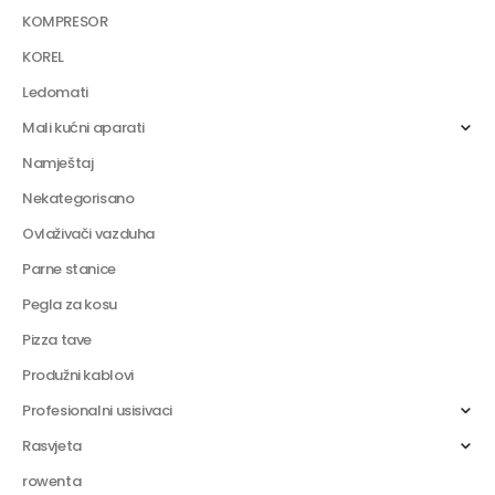
KOMPRESOR
KOREL
Ledomati
Mali kućni aparati
Namještaj
Nekategorisano
Ovlaživači vazduha
Parne stanice
Pegla za kosu
Pizza tave
Produžni kablovi
Profesionalni usisivaci
Rasvjeta
rowenta