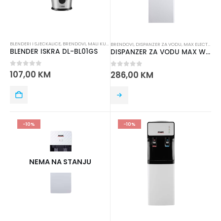
BLENDERI I SJECKALICE
,
BRENDOVI
,
MALI KUĆNI APARATI
,
MAX ELECTRONICS
BRENDOVI
,
DISPANZER ZA VODU
,
MAX ELECTRONICS
BLENDER ISKRA DL-BL01GS
DISPANZER ZA VODU MAX WD 300
0
out of 5
107,00
KM
0
out of 5
286,00
KM
-10%
-10%
NEMA NA STANJU