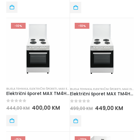
-10%
-10%
BIJELA TEHNIKA
,
ELEKTRIČNI ŠPORETI
,
MAX ELECTRONICS
BIJELA TEHNIKA
,
ELEKTRIČNI ŠPORETI
,
MAX ELECTRONICS
Električni šporet MAX TM4HP60 WH
Električni šporet MAX TM4HP60FAN WH
0
out of 5
400,00
KM
0
out of 5
449,00
KM
444,00
KM
499,00
KM
-15%
-20%