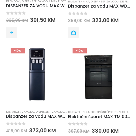
BRENDOVI
,
DISPANZER ZA VODU
,
MAX ELECTRONICS
BIJELA TEHNIKA
,
DISPANZER ZA VODU
,
DISPENZERI ZA VODU
DISPANZER ZA VODU MAX WDM600
Dispanzer za vodu MAX WDM601W
0
out of 5
301,50
KM
0
out of 5
323,00
KM
335,00
KM
359,00
KM
-10%
-10%
DISPANZER ZA VODU
,
DISPENZERI ZA VODU
,
MAX ELECTRONICS
BIJELA TEHNIKA
,
ELEKTRIČNI ŠPORETI
,
MAX ELECTRONICS
Dispanzer za vodu MAX WDM900B
Električni šporet MAX TM 009 C50BFE Braon
0
out of 5
373,00
KM
0
out of 5
330,00
KM
415,00
KM
367,00
KM