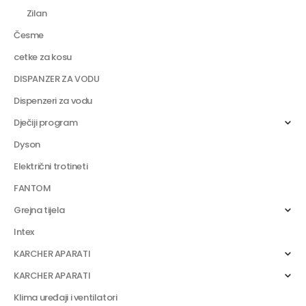
Zilan
Česme
cetke za kosu
DISPANZER ZA VODU
Dispenzeri za vodu
Dječiji program
Dyson
Električni trotineti
FANTOM
Grejna tijela
Intex
KARCHER APARATI
KARCHER APARATI
Klima uređaji i ventilatori