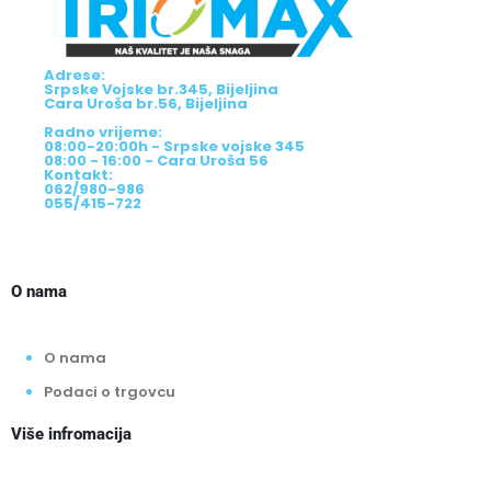
Adrese:
Srpske Vojske br.345, Bijeljina
Cara Uroša br.56, Bijeljina
Radno vrijeme:
08:00-20:00h - Srpske vojske 345
08:00 - 16:00 - Cara Uroša 56
Kontakt:
062/980-986
055/415-722
O nama
O nama
Podaci o trgovcu
Više infromacija