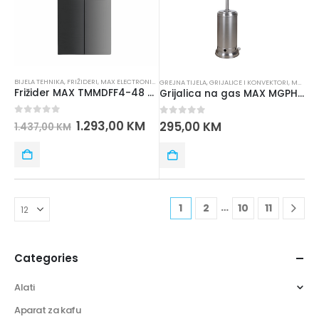
BIJELA TEHNIKA
,
FRIŽIDERI
,
MAX ELECTRONICS
GREJNA TIJELA
,
GRIJALICE I KONVEKTORI
,
MAX ELECTRONICS
Frižider MAX TMMDFF4-48 MULTIDOOR
Grijalica na gas MAX MGPH01PC
0
out of 5
1.293,00
KM
0
out of 5
295,00
KM
1.437,00
KM
…
1
2
10
11
Categories
Alati
Aparat za kafu