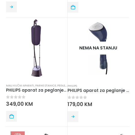
NEMA NA STANJU
MALI KUĆNI APARATI
,
PARNE STANICE
,
PEGLE
,
PHILIPS
PHILIPS
PHILIPS aparat za peglanje STE3160/30
PHILIPS aparat za peglanje STH7020/20
0
out of 5
349,00
KM
0
out of 5
179,00
KM
-10%