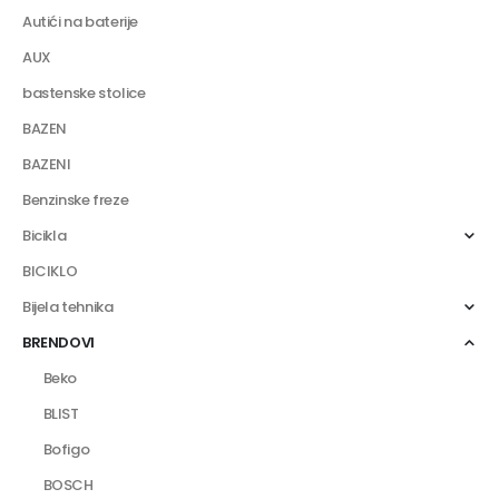
Autići na baterije
AUX
bastenske stolice
BAZEN
BAZENI
Benzinske freze
Bicikla
BICIKLO
Bijela tehnika
BRENDOVI
Beko
BLIST
Bofigo
BOSCH