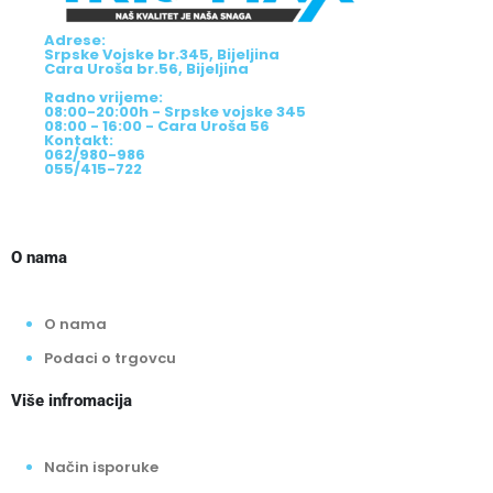
Adrese:
Srpske Vojske br.345, Bijeljina
Cara Uroša br.56, Bijeljina
Radno vrijeme:
08:00-20:00h - Srpske vojske 345
08:00 - 16:00 - Cara Uroša 56
Kontakt:
062/980-986
055/415-722
O nama
O nama
Podaci o trgovcu
Više infromacija
Način isporuke