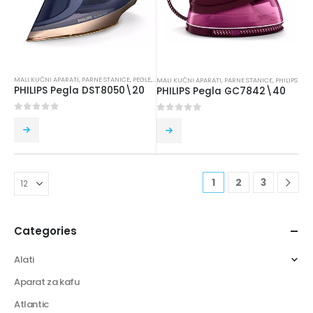
MALI KUĆNI APARATI
,
PARNE STANICE
,
PEGLE
,
PHILIPS
MALI KUĆNI APARATI
,
PARNE STANICE
,
PHILIPS
PHILIPS Pegla DST8050\20
PHILIPS Pegla GC7842\40
0
out of 5
0
out of 5
1
2
3
Categories
Alati
Aparat za kafu
Atlantic