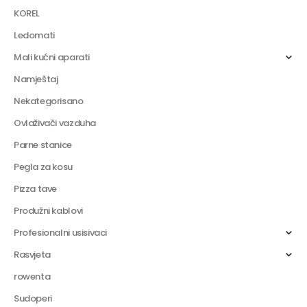
KOREL
Ledomati
Mali kućni aparati
Namještaj
Nekategorisano
Ovlaživači vazduha
Parne stanice
Pegla za kosu
Pizza tave
Produžni kablovi
Profesionalni usisivaci
Rasvjeta
rowenta
Sudoperi