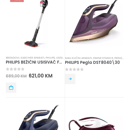
BRENDOVI
,
KARCHER APARATI
,
PHILIPS
,
USISIVAČI
MALI KUĆNI APARATI
,
PARNE STANICE
,
PEGLE
,
PHILI
PHILIPS BEŽIČNI USISIVAČ FC6722/01
PHILIPS Pegla DST8040\30
0
out of 5
621,00
KM
0
out of 5
689,00
KM