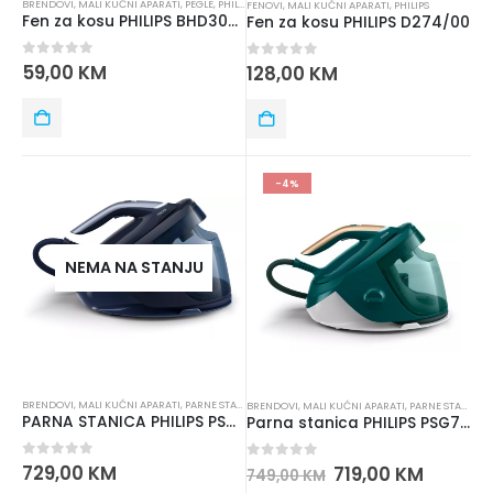
BRENDOVI
,
MALI KUĆNI APARATI
,
PEGLE
,
PHILIPS
FENOVI
,
MALI KUĆNI APARATI
,
PHILIPS
Fen za kosu PHILIPS BHD300/00
Fen za kosu PHILIPS D274/00
0
out of 5
59,00
KM
0
out of 5
128,00
KM
-4%
NEMA NA STANJU
BRENDOVI
,
MALI KUĆNI APARATI
,
PARNE STANICE
,
PEGLE
,
PHILIPS
BRENDOVI
,
MALI KUĆNI APARATI
,
PARNE STANICE
,
PARNA STANICA PHILIPS PSG7130/20
Parna stanica PHILIPS PSG7140/70
0
out of 5
729,00
KM
0
out of 5
719,00
KM
749,00
KM