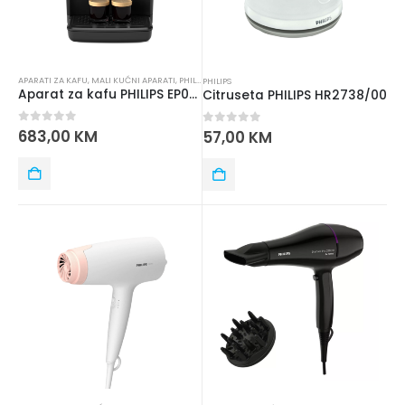
APARATI ZA KAFU
,
MALI KUĆNI APARATI
,
PHILIPS
PHILIPS
Aparat za kafu PHILIPS EP0820/00
Citruseta PHILIPS HR2738/00
0
out of 5
683,00
KM
0
out of 5
57,00
KM