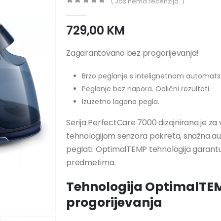
( Još nema recenzija. )
0
out of 5
729,00
KM
Zagarantovano bez progorijevanja!
Brzo peglanje s intelignetnom automa
Peglanje bez napora. Odlični rezultati.
Izuzetno lagana pegla.
Serija PerfectCare 7000 dizajnirana je za
tehnologijom senzora pokreta, snažna 
peglati. OptimalTEMP tehnologija garant
predmetima.
Tehnologija OptimalTE
progorijevanja