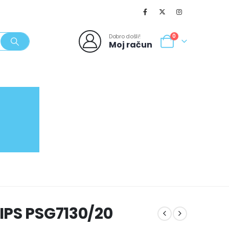
Dobro došli!
0
Moj račun
SVJEŽI POPUSTI
NOVO
062/980-986
IPS PSG7130/20