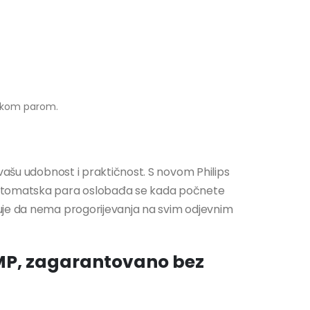
tskom parom.
 vašu udobnost i praktičnost. S novom Philips
automatska para oslobađa se kada počnete
uje da nema progorijevanja na svim odjevnim
MP, zagarantovano bez