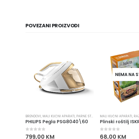
POVEZANI PROIZVODI
-25%
NEMA NA STANJU
I
,
PARNE STANICE
MALI KUĆNI APARATI
,
PEGLE
,
PHILIPS
,
RAZNO
MALI KUĆNI APARATI
,
RA
040\60
Plinski roštilj ISKRA GR-810
Pica tava ISKRA
0
out of 5
0
out of 5
68,00
KM
77,0
102,00
KM