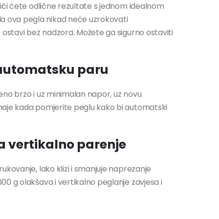
ići ćete odlične rezultate s jednom idealnom
 ova pegla nikad neće uzrokovati
 ostavi bez nadzora. Možete ga sigurno ostaviti
 automatsku paru
eno brzo i uz minimalan napor, uz novu
naje kada pomjerite peglu kako bi automatski
 vertikalno parenje
ukovanje, lako klizi i smanjuje naprezanje
0 g olakšava i vertikalno peglanje zavjesa i