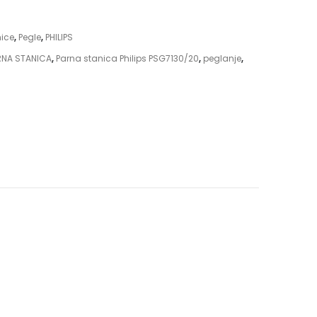
nice
,
Pegle
,
PHILIPS
RNA STANICA
,
Parna stanica Philips PSG7130/20
,
peglanje
,