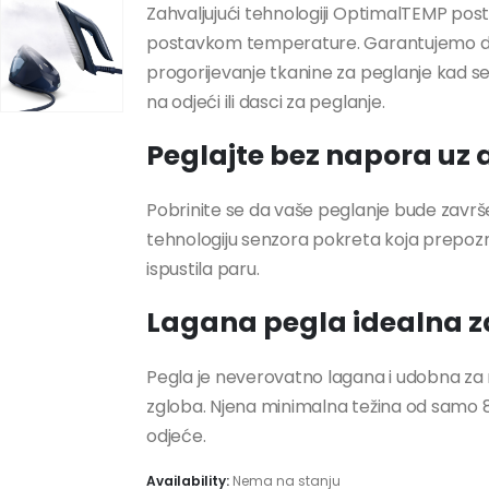
Zahvaljujući tehnologiji OptimalTEMP post
postavkom temperature. Garantujemo da
progorijevanje tkanine za peglanje kad se
na odjeći ili dasci za peglanje.
Peglajte bez napora uz
Pobrinite se da vaše peglanje bude završ
tehnologiju senzora pokreta koja prepoz
ispustila paru.
Lagana pegla idealna za
Pegla je neverovatno lagana i udobna za r
zgloba. Njena minimalna težina od samo 80
odjeće.
Availability:
Nema na stanju