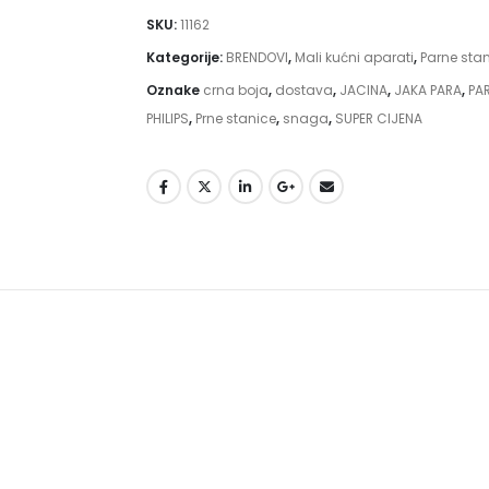
SKU:
11162
Kategorije:
BRENDOVI
,
Mali kućni aparati
,
Parne sta
Oznake
crna boja
,
dostava
,
JACINA
,
JAKA PARA
,
PA
PHILIPS
,
Prne stanice
,
snaga
,
SUPER CIJENA