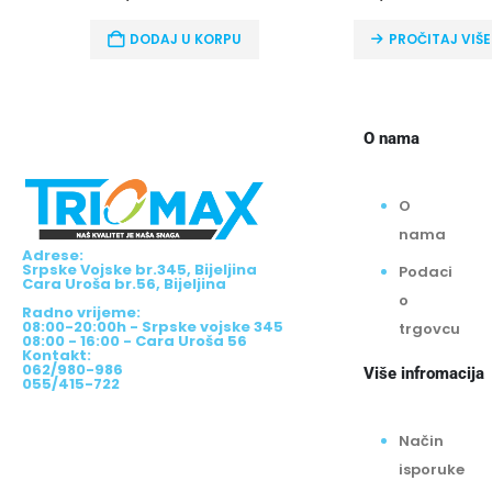
PROČITAJ VIŠE
DODAJ U KOR
O nama
O
nama
Adrese:
Srpske Vojske br.345, Bijeljina
Podaci
Cara Uroša br.56, Bijeljina
o
Radno vrijeme:
08:00-20:00h - Srpske vojske 345
trgovcu
08:00 - 16:00 - Cara Uroša 56
Kontakt:
062/980-986
Više infromacija
055/415-722
Način
isporuke