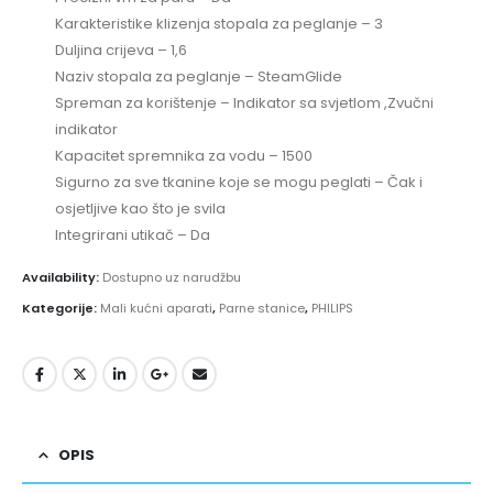
Karakteristike klizenja stopala za peglanje – 3
Duljina crijeva – 1,6
Naziv stopala za peglanje – SteamGlide
Spreman za korištenje – Indikator sa svjetlom ,Zvučni
indikator
Kapacitet spremnika za vodu – 1500
Sigurno za sve tkanine koje se mogu peglati – Čak i
osjetljive kao što je svila
Integrirani utikač – Da
Availability:
Dostupno uz narudžbu
Kategorije:
Mali kućni aparati
,
Parne stanice
,
PHILIPS
OPIS