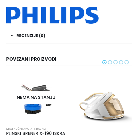
RECENZIJE (0)
POVEZANI PROIZVODI
JU
MALI KUĆNI APARATI
,
RAZNO
0 ISKRA