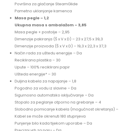
Površina za glačanje SteamGlide
Pametno uklanjanje kamenca
Masa pegle – 1,2
Ukupna masa s ambalažom – 3,85
Masa pegle + postolje – 2,95
Dimenzije pakiranja (Š x V x D) – 23 x 27,5 x 39,3
Dimenzije proizvoda (Š x V x D) – 19,3 x 22,3 x 37,3
Način rada za uštedu energije – Da
Reciklirana plastika – 30
Upute – 100% reciklirani papir
Ušteda energije* – 30
Duljina kabela za napajanje – 1,8
Pogodno za vodu iz slavine – Da
Sigurnosno automatsko isključivanje – Da
Stopalo za peglanje otporno na grebanje – 4
Slobodno pomicanje kabela (mogućnost okretanja) –
Kabel se može okrenuti 180 stupnjeva
Punjenje bilo kada tijekom uporabe – Da
Precizni vrh za paru – Da