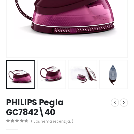
PHILIPS Pegla
GC7842\40
( Još nema recenzija. )
0
out of 5