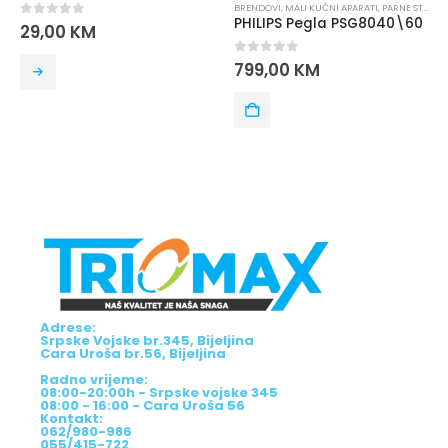
BRENDOVI
,
MALI KUĆNI APARATI
,
PARNE STANICE
,
PEGLE
,
PHILIPS
PHILIPS Pegla PSG8040\60
0
out of 5
87,00
KM
0
out of 5
799,00
KM
Adrese:
Srpske Vojske br.345, Bijeljina
Cara Uroša br.56, Bijeljina
Radno vrijeme:
08:00-20:00h - Srpske vojske 345
08:00 - 16:00 - Cara Uroša 56
Kontakt:
062/980-986
055/415-722