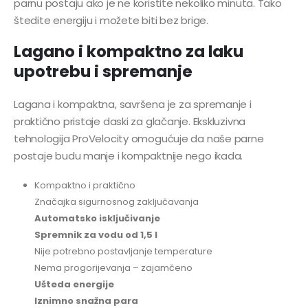
parnu postaju ako je ne koristite nekoliko minuta. Tako
štedite energiju i možete biti bez brige.
Lagano i kompaktno za laku
upotrebu i spremanje
Lagana i kompaktna, savršena je za spremanje i
praktično pristaje daski za glačanje. Ekskluzivna
tehnologija ProVelocity omogućuje da naše parne
postaje budu manje i kompaktnije nego ikada.
Kompaktno i praktično
Značajka sigurnosnog zaključavanja
Automatsko isključivanje
Spremnik za vodu od 1,5 l
Nije potrebno postavljanje temperature
Nema progorijevanja – zajamčeno
Ušteda energije
Iznimno snažna para