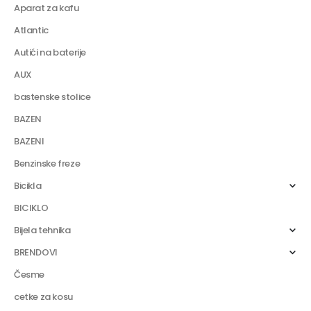
Aparat za kafu
Atlantic
Autići na baterije
AUX
bastenske stolice
BAZEN
BAZENI
Benzinske freze
Bicikla
BICIKLO
Bijela tehnika
BRENDOVI
Česme
cetke za kosu