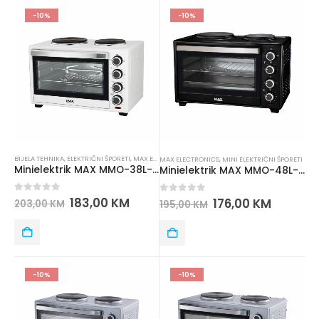
-10%
-10%
BIJELA TEHNIKA
,
ELEKTRIČNI ŠPORETI
,
MAX ELECTRONICS
,
MINI ELEKTRIČNI ŠPORETI
MAX ELECTRONICS
,
MINI ELEKTRIČNI ŠPORETI
Minielektrik MAX MMO-38L-H500W
Minielektrik MAX MMO-48L-H300B
0
out of 5
183,00
KM
0
out of 5
176,00
KM
203,00
KM
195,00
KM
-10%
-10%