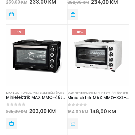
233,00
KM
234,00
KM
259,00
KM
260,00
KM
-10%
-10%
MAX ELECTRONICS
,
MINI ELEKTRIČNI ŠPORETI
MAX ELECTRONICS
,
MINI ELEKTRIČNI ŠPORETI
Minielektrik MAX MMO-48L-H500B
Minielektrik MAX MMO-38L-H300W
0
out of 5
203,00
KM
0
out of 5
148,00
KM
225,00
KM
164,00
KM