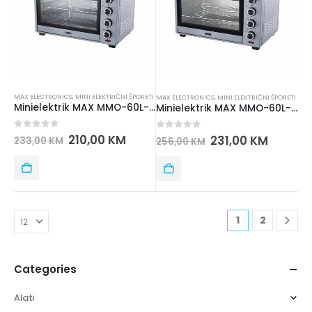
MAX ELECTRONICS
,
MINI ELEKTRIČNI ŠPORETI
MAX ELECTRONICS
,
MINI ELEKTRIČNI ŠPORETI
Minielektrik MAX MMO-60L-H300S
Minielektrik MAX MMO-60L-H500S
0
out of 5
210,00
KM
0
out of 5
231,00
KM
233,00
KM
256,00
KM
1
2
Categories
Alati