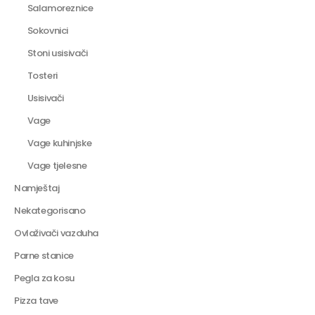
Salamoreznice
Sokovnici
Stoni usisivači
Tosteri
Usisivači
Vage
Vage kuhinjske
Vage tjelesne
Namještaj
Nekategorisano
Ovlaživači vazduha
Parne stanice
Pegla za kosu
Pizza tave