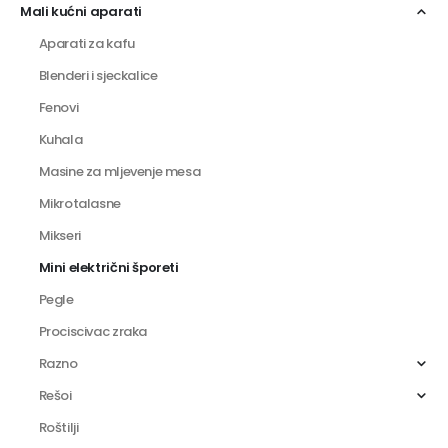
Mali kućni aparati
Aparati za kafu
Blenderi i sjeckalice
Fenovi
Kuhala
Masine za mljevenje mesa
Mikrotalasne
Mikseri
Mini električni šporeti
Pegle
Prociscivac zraka
Razno
Rešoi
Roštilji