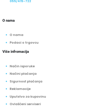
055/415-722
O nama
O nama
Podaci o trgovcu
Više infromacija
Način isporuke
Načini plaćanja
Sigurnost plaćanja
Reklamacije
Uputstvo za kupovinu
Ovlašćeni serviseri