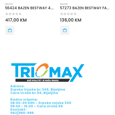
BAZEN
BAZEN
56424 BAZEN BESTWAY 4.00mx2.11mx81cm
57273 BAZEN BESTWAY FAST SET 3.66mx76 cm
0
out of 5
0
out of 5
417,00
KM
136,00
KM
Adrese:
Srpske Vojske br.345, Bijeljina
Cara Uroša br.56, Bijeljina
Radno vrijeme:
08:00-20:00h - Srpske vojske 345
08:00 - 16:00 - Cara Uroša 56
Kontakt:
062/980-986