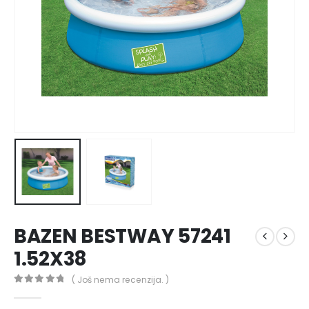
BAZEN BESTWAY 57241
1.52X38
( Još nema recenzija. )
0
out of 5