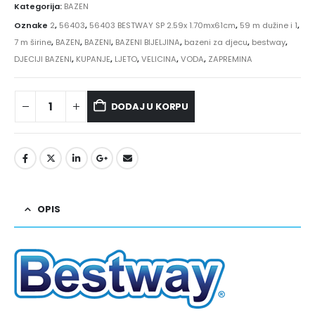
Kategorija:
BAZEN
Oznake
2
,
56403
,
56403 BESTWAY SP 2.59x 1.70mx61cm
,
59 m dužine i 1
,
7 m širine
,
BAZEN
,
BAZENI
,
BAZENI BIJELJINA
,
bazeni za djecu
,
bestway
,
DJECIJI BAZENI
,
KUPANJE
,
LJETO
,
VELICINA
,
VODA
,
ZAPREMINA
DODAJ U KORPU
OPIS