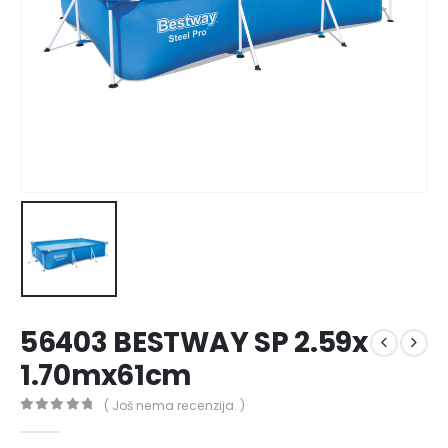
56403 BESTWAY SP 2.59x
1.70mx61cm
( Još nema recenzija. )
0
out of 5