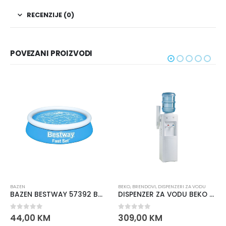
RECENZIJE (0)
POVEZANI PROIZVODI
BAZEN
BEKO
,
BRENDOVI
,
DISPENZERI ZA VODU
BAZEN BESTWAY 57392 BW 1.83m X51 cm
DISPENZER ZA VODU BEKO BSS 2201 TT
0
out of 5
0
out of 5
44,00
KM
309,00
KM