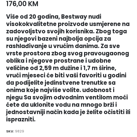
176,00
KM
Više od 20 godina, Bestway nudi
visokokvalitetne proizvode usmjerene na
zadovoljstvo svojih korisnika. Zbog toga
su njegovi bazeni najbolja opcija za
rashlađivanje u vrućim danima. Za sve
vrste prostora zbog svog pravougaonog
oblika i njegove prostrane i udobne
veličine od 2,59 m dužine i 1,7 m širine,
vrući mjeseci će biti vaši favoriti u godini
da podijelite jedinstvene trenutke sa
onima koje najviše volite. udobnost i
njegu Sa svojim odvodnim ventilom moći
ćete da uklonite vodu na mnogo brži i
jednostavniji način kada je želite očistiti ili
isprazniti.
SKU:
9829