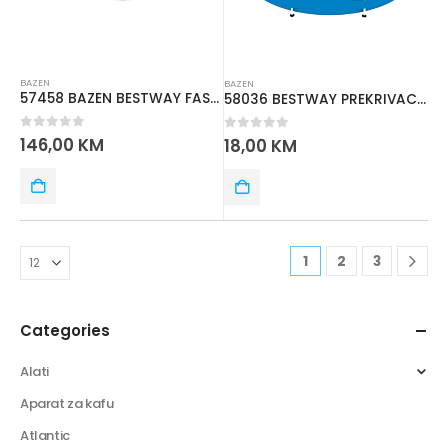
BAZEN
BAZEN
57458 BAZEN BESTWAY FAST SET 3.05mx 66cm
58036 BESTWAY PREKRIVAC ZA BAZEN 3.05m
0
out of 5
146,00
KM
0
out of 5
18,00
KM
1
2
3
Categories
Alati
Aparat za kafu
Atlantic