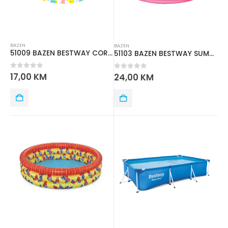
BAZEN
BAZEN
51009 BAZEN BESTWAY CORAL 122m X 25cm
51103 BAZEN BESTWAY SUMMER 1.52mx 30 cm
0
out of 5
17,00
KM
0
out of 5
24,00
KM