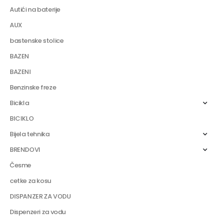
Autići na baterije
AUX
bastenske stolice
BAZEN
BAZENI
Benzinske freze
Bicikla
BICIKLO
Bijela tehnika
BRENDOVI
Česme
cetke za kosu
DISPANZER ZA VODU
Dispenzeri za vodu