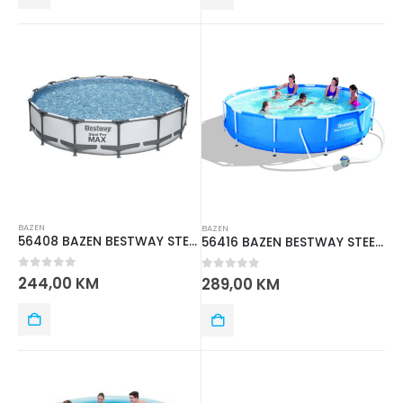
BAZEN
BAZEN
56408 BAZEN BESTWAY STEEL P 3.05m x 76 cm
56416 BAZEN BESTWAY STEEL PRO 3.66mx76cm
0
out of 5
244,00
KM
0
out of 5
289,00
KM