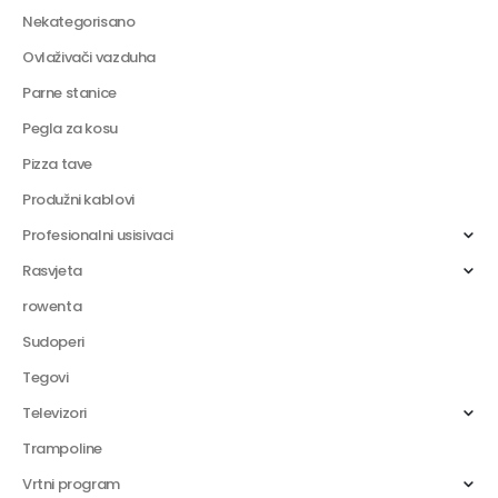
Nekategorisano
Ovlaživači vazduha
Parne stanice
Pegla za kosu
Pizza tave
Produžni kablovi
Profesionalni usisivaci
Rasvjeta
rowenta
Sudoperi
Tegovi
Televizori
Trampoline
Vrtni program