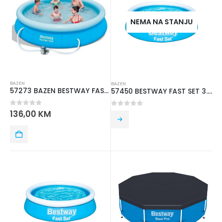
NEMA NA STANJU
BAZEN
BAZEN
57273 BAZEN BESTWAY FAST SET 3.66mx76 cm
57450 BESTWAY FAST SET 3.05mx 66 cm
0
out of 5
136,00
KM
0
out of 5