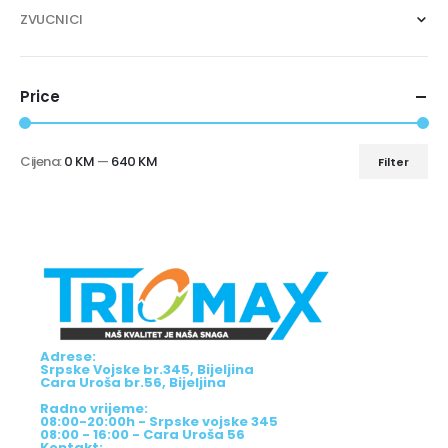
ZVUCNICI
Price
Cijena:
0 KM
—
640 KM
Filter
Adrese:
Srpske Vojske br.345, Bijeljina
Cara Uroša br.56, Bijeljina
Radno vrijeme:
08:00-20:00h - Srpske vojske 345
08:00 - 16:00 - Cara Uroša 56
Kontakt: