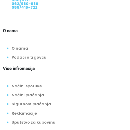
062/980-986
055/415-722
O nama
O nama
Podaci o trgovcu
Više infromacija
Način isporuke
Načini plaćanja
Sigurnost plaćanja
Reklamacije
Uputstvo za kupovinu