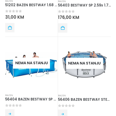
BAZEN
BAZEN
51202 BAZEN BESTWAY 1.68 m x 38 cm
56403 BESTWAY SP 2.59x 1.70mx61cm
0
out of 5
31,00
KM
0
out of 5
176,00
KM
NEMA NA STANJU
NEMA NA STANJU
BAZEN
BAZEN
56404 BAZEN BESTWAY SP 3.00mx2.01mx66cm
56406 BAZEN BESTWAY STEEL PRO 3.05mx76cm
0
out of 5
0
out of 5