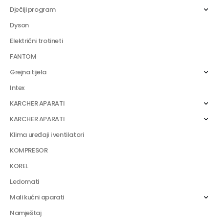
Dječiji program
Dyson
Električni trotineti
FANTOM
Grejna tijela
Intex
KARCHER APARATI
KARCHER APARATI
Klima uređaji i ventilatori
KOMPRESOR
KOREL
Ledomati
Mali kućni aparati
Namještaj