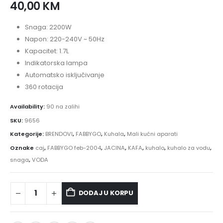
40,00
KM
Snaga: 2200W
Napon: 220-240V ~ 50Hz
Kapacitet: 1.7L
Indikatorska lampa
Automatsko isključivanje
360 rotacija
Availability:
90 na zalihi
SKU:
9656
Kategorije:
BRENDOVI
,
FABBYGO
,
Kuhala
,
Mali kućni aparati
Oznake
caj
,
FABBYGO feb-2004
,
JACINA
,
KAFA
,
kuhalo
,
kuhalo za vodu
,
snaga
,
VODA
DODAJ U KORPU