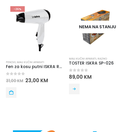
-26%
NEMA NA STANJU
MALI KUĆNI APARATI
,
RAZNO
FENOVI
,
MALI KUĆNI APARATI
TOSTER ISKRA SP-026
Fen za kosu putni ISKRA RH-1818-1 1200W – bijela boja
0
out of 5
89,00
KM
0
out of 5
23,00
KM
31,00
KM