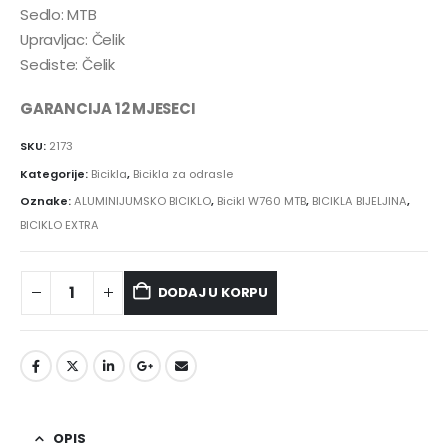
Sedlo: MTB
Upravljac: Čelik
Sediste: Čelik
GARANCIJA 12 MJESECI
SKU:
2173
Kategorije:
Bicikla
,
Bicikla za odrasle
Oznake:
ALUMINIJUMSKO BICIKLO
,
Bicikl W760 MTB
,
BICIKLA BIJELJINA
,
BICIKLO EXTRA
DODAJ U KORPU
OPIS