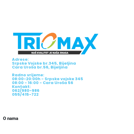
Adrese:
Srpske Vojske br.345, Bijeljina
Cara Uroša br.56, Bijeljina
Radno vrijeme:
08:00-20:00h - Srpske vojske 345
08:00 - 16:00 - Cara Uroša 56
Kontakt:
062/980-986
055/415-722
O nama