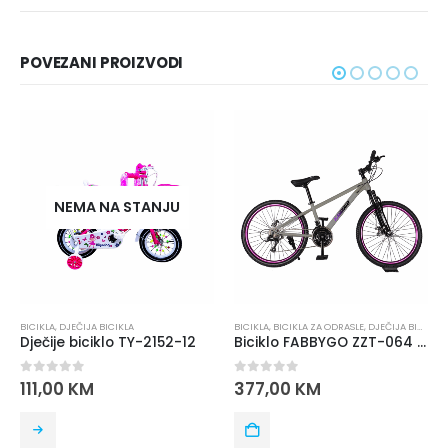
POVEZANI PROIZVODI
NEMA NA STANJU
BICIKLA
,
DJEČIJA BICIKLA
BICIKLA
,
BICIKLA ZA ODRASLE
,
DJEČIJA BICIKLA
Dječije biciklo TY-2152-12
Biciklo FABBYGO ZZT-064 24 SIV
0
out of 5
0
out of 5
111,00
KM
377,00
KM