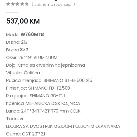
( Još nema recenzija. )
0
out of 5
537,00
KM
Model:
W760MTB
Brzina: 21S
Brzina:
3×7
Okvir: 29″*19″ ALUMINUUM
Boja: Crna sa crvenim naljepnicama
Viljuska: Čelična
Rucica menjaca: SHIMANO ST-EF500 215
F menjac: SHIMANO FD-TZ500
R mjenjac: SHIMANO RD-T21
Koênica: MEHANICKA DISK KO¿NICA
Lanac: 24T*34T*42T*170 mm CELIK
Tockovi:
LEGURA SA DVOSTRUKIM ZIDOM I ČELICNIM GLAVINAMA
Gume: CST 29″*2.1