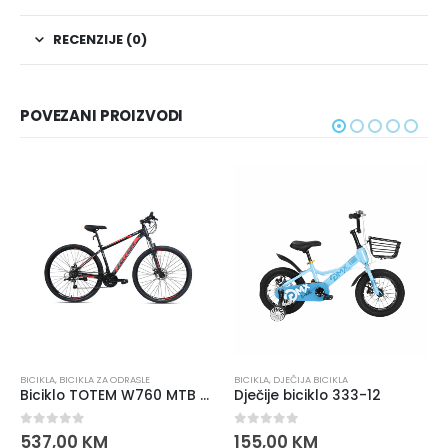
RECENZIJE (0)
POVEZANI PROIZVODI
BICIKLA ZA ODRASLE
BICIKLA
,
DJEČIJA BICIKLA
BICIKLA
,
DJEČ
Biciklo TOTEM W760 MTB 29” ALUMINIJUM – SHIMANO oprema
Dječije biciklo 333-12
 of 5
0
out of 5
0
out o
00
KM
155,00
KM
148,00