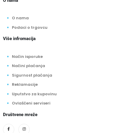
O nama
O nama
Podaci o trgovcu
Više infromacija
Način isporuke
Načini plaćanja
Sigurnost plaćanja
Reklamacije
Uputstvo za kupovinu
Ovlašćeni serviseri
Društvene mreže