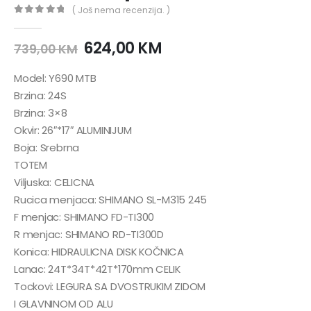
( Još nema recenzija. )
0
out of 5
624,00
KM
739,00
KM
Model: Y690 MTB
Brzina: 24S
Brzina: 3×8
Okvir: 26″*17″ ALUMINIJUM
Boja: Srebrna
TOTEM
Viljuska: CELICNA
Rucica menjaca: SHIMANO SL-M315 245
F menjac: SHIMANO FD-TI300
R menjac: SHIMANO RD-TI300D
Konica: HIDRAULICNA DISK KOČNICA
Lanac: 24T*34T*42T*170mm CELIK
Tockovi: LEGURA SA DVOSTRUKIM ZIDOM
I GLAVNINOM OD ALU