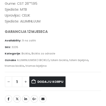
Gume: CST 26″*1.95
Sjediste: MTB
Upravljac: CELIK
Sjediste: ALUMINUJUM
GARANCIJA 12 MJESECA
Availability:
9 na zalihi
SKU:
3235
Kategorije:
Bicikla
,
Bicikla za odrasle
Oznake
ALUMINIJUMSKO BICIKLO
,
totem bicikla
,
totem bijeljina
,
triomax bicikla
,
triomax bijeljina
DODAJ U KORPU