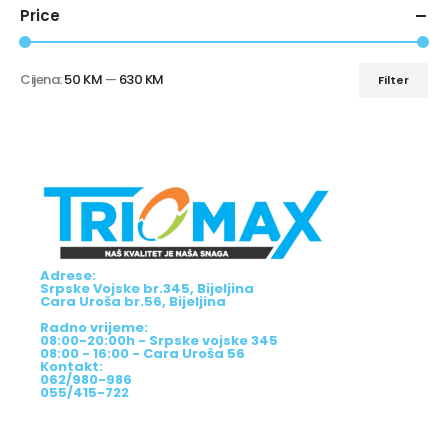
Price
Cijena:
50 KM
—
630 KM
Filter
Adrese:
Srpske Vojske br.345, Bijeljina
Cara Uroša br.56, Bijeljina
Radno vrijeme:
08:00-20:00h - Srpske vojske 345
08:00 - 16:00 - Cara Uroša 56
Kontakt:
062/980-986
055/415-722