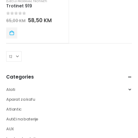
DJEČIJI PROGRAM
,
TROTINETI
Trotinet 919
0
out of 5
58,50
KM
65,00
KM
Categories
Alati
Aparat za kafu
Atlantic
Autići na baterije
AUX