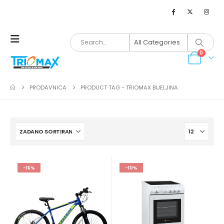
0
PRODAVNICA
PRODUCT TAG -
TRIOMAX BIJELJINA
-16%
-10%