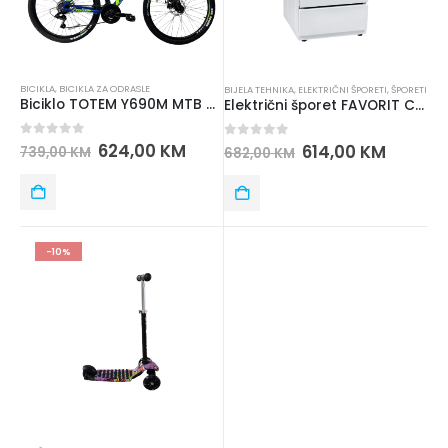
BICIKLA
,
BICIKLA ZA ODRASLE
BIJELA TEHNIKA
,
ELEKTRIČNI ŠPORETI
,
ŠPORETI
Biciklo TOTEM Y690M MTB 26” ALUMINIJUM – SHIMANO oprema
Električni šporet FAVORIT CC 500 WWF
0
out of 5
624,00
KM
0
out of 5
614,00
KM
739,00
KM
682,00
KM
-10%