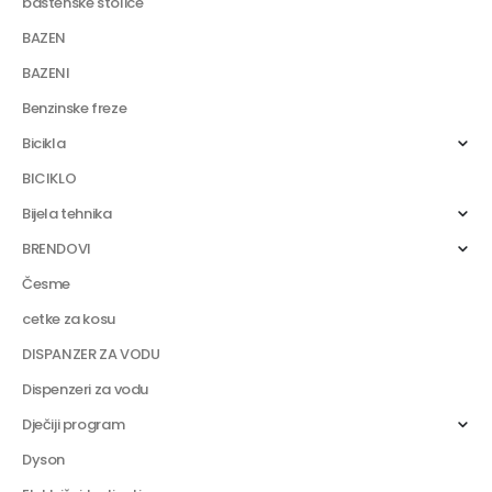
bastenske stolice
BAZEN
BAZENI
Benzinske freze
Bicikla
BICIKLO
Bijela tehnika
BRENDOVI
Česme
cetke za kosu
DISPANZER ZA VODU
Dispenzeri za vodu
Dječiji program
Dyson