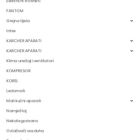
Električni trotineti
FANTOM
Grejna tijela
Intex
KARCHER APARATI
KARCHER APARATI
Klima uređaji i ventilatori
KOMPRESOR
KOREL
Ledomati
Mali kućni aparati
Namještaj
Nekategorisano
Ovlaživači vazduha