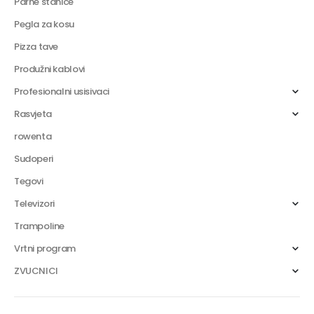
Parne stanice
Pegla za kosu
Pizza tave
Produžni kablovi
Profesionalni usisivaci
Rasvjeta
rowenta
Sudoperi
Tegovi
Televizori
Trampoline
Vrtni program
ZVUCNICI