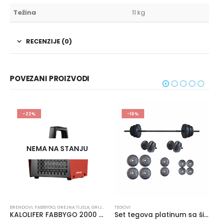
Težina
11 kg
RECENZIJE (0)
POVEZANI PROIZVODI
-22%
-16%
NEMA NA STANJU
BRENDOVI
,
FABBYGO
,
GREJNA TIJELA
,
GRIJALICE I KONVEKTORI
TEGOVI
KALOLIFER FABBYGO 2000 W HOT 6001
Set tegova platinum sa šipkom 55 kg