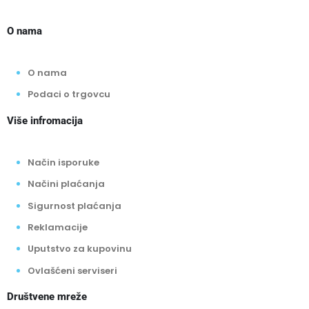
O nama
O nama
Podaci o trgovcu
Više infromacija
Način isporuke
Načini plaćanja
Sigurnost plaćanja
Reklamacije
Uputstvo za kupovinu
Ovlašćeni serviseri
Društvene mreže