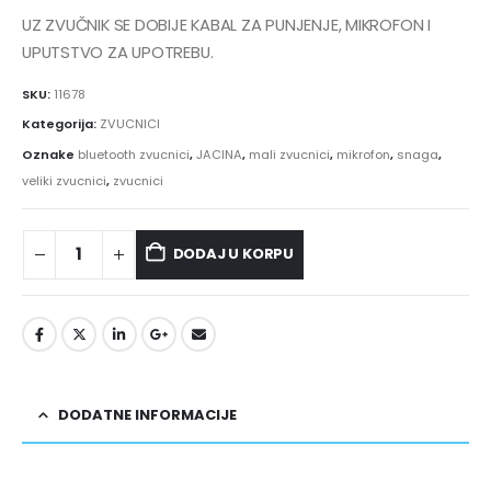
UZ ZVUČNIK SE DOBIJE KABAL ZA PUNJENJE, MIKROFON I
UPUTSTVO ZA UPOTREBU.
SKU:
11678
Kategorija:
ZVUCNICI
Oznake
bluetooth zvucnici
,
JACINA
,
mali zvucnici
,
mikrofon
,
snaga
,
veliki zvucnici
,
zvucnici
DODAJ U KORPU
DODATNE INFORMACIJE