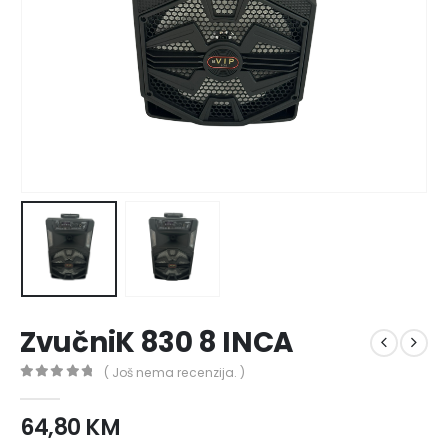
ZvučniK 830 8 INCA
( Još nema recenzija. )
0
out of 5
64,80
KM