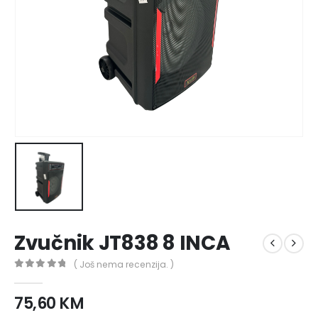
Zvučnik JT838 8 INCA
( Još nema recenzija. )
0
out of 5
75,60
KM