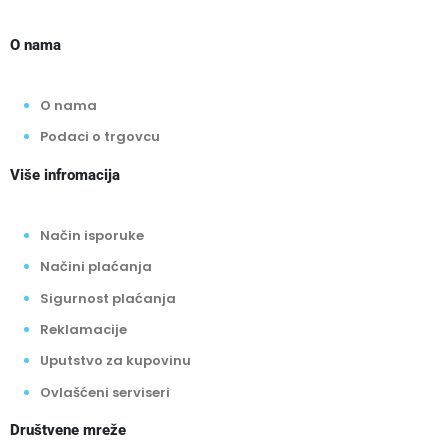
O nama
O nama
Podaci o trgovcu
Više infromacija
Način isporuke
Načini plaćanja
Sigurnost plaćanja
Reklamacije
Uputstvo za kupovinu
Ovlašćeni serviseri
Društvene mreže