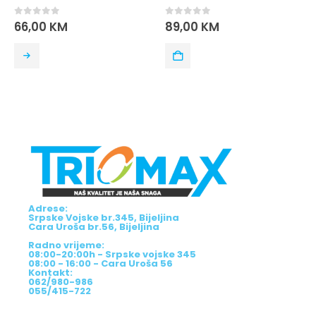
0
out of 5
0
out of 5
66,00
KM
89,00
KM
Adrese:
Srpske Vojske br.345, Bijeljina
Cara Uroša br.56, Bijeljina
Radno vrijeme:
08:00-20:00h - Srpske vojske 345
08:00 - 16:00 - Cara Uroša 56
Kontakt:
062/980-986
055/415-722