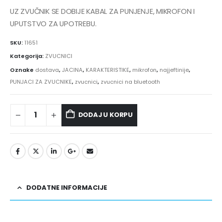
UZ ZVUČNIK SE DOBIJE KABAL ZA PUNJENJE, MIKROFON I
UPUTSTVO ZA UPOTREBU.
SKU:
11651
Kategorija:
ZVUCNICI
Oznake
dostava
,
JACINA
,
KARAKTERISTIKE
,
mikrofon
,
najjeftinije
,
PUNJACI ZA ZVUCNIKE
,
zvucnici
,
zvucnici na bluetooth
DODAJ U KORPU
DODATNE INFORMACIJE