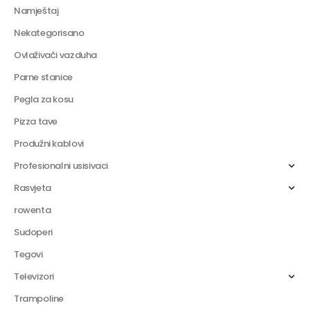
Namještaj
Nekategorisano
Ovlaživači vazduha
Parne stanice
Pegla za kosu
Pizza tave
Produžni kablovi
Profesionalni usisivaci
Rasvjeta
rowenta
Sudoperi
Tegovi
Televizori
Trampoline