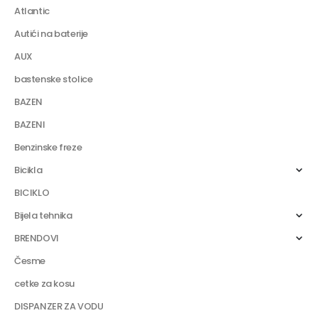
Atlantic
Autići na baterije
AUX
bastenske stolice
BAZEN
BAZENI
Benzinske freze
Bicikla
BICIKLO
Bijela tehnika
BRENDOVI
Česme
cetke za kosu
DISPANZER ZA VODU