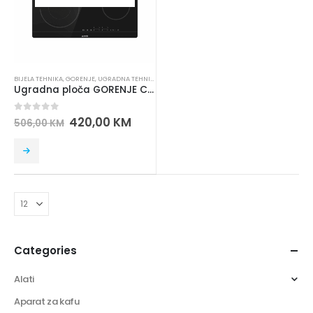
BIJELA TEHNIKA
,
GORENJE
,
UGRADNA TEHNIKA
,
UGRADNE PLOČE
Ugradna ploča GORENJE CT 43 SC
0
out of 5
420,00
KM
506,00
KM
Categories
Alati
Aparat za kafu