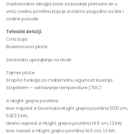
tradicionalna okrugla zona za kuvanje pretvara se u
veću ovalnu površinu koja je izuzetno pogodna za šire i
ovalne posude.
Tehnički detalji:
Crna boja
Brušena ivica ploče
Senzorsko upravljanje na dodir
Tajmer ploče
StopGo funkcija za maksimalnu sigurnost kuvanja
StayWarm – održavanje temperature (70C)
4 HiLight grejne površine
levo napred: ø Dvostruka HiLight grejna površina 12/21 cm,
0.8/2.2 kW,
desno napred: ø HiLight grejna površina 14.5 cm, 1.2 kW,
levo nazad: ø HiLight grejna površina 14.5 cm, 1.2 kW,