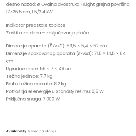
desno nazad: ø Ovalna dvostruka HiLight grejna površina
17×26.5 cm, 1.5/2.4 kW
Indikator preostale toplote
Zaštita za decu – zaključavanje ploče
Dimenzije aparata (ŠxVxD): 59,5 × 5,4 × 52 cm
Dimenzije spakovanog aparata (šxvxd): 71,5 × 14,5 × 64
cm
Ugradne mere: 56 × 7 × 49 cm
Težina jedinice: 7,7 kg
Bruto težina aparata: 8,2 kg
Potrošnja el energije u StandBy režimu: 0,5 W
Priključna snaga: 7.000 W
Availability:
Nema na stanju