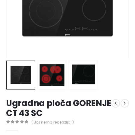
Ugradna ploča GORENJE
CT 43 SC
( Još nema recenzija. )
0
out of 5