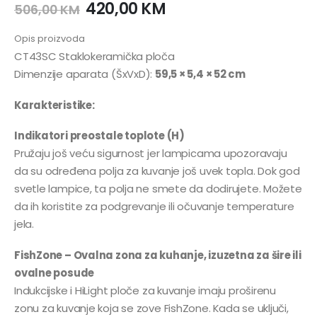
420,00
KM
506,00
KM
Opis proizvoda
CT43SC Staklokeramička ploča
Dimenzije aparata (ŠxVxD):
59,5 × 5,4 × 52 cm
Karakteristike:
Indikatori preostale toplote (H)
Pružaju još veću sigurnost jer lampicama upozoravaju
da su određena polja za kuvanje još uvek topla. Dok god
svetle lampice, ta polja ne smete da dodirujete. Možete
da ih koristite za podgrevanje ili očuvanje temperature
jela.
FishZone – Ovalna zona za kuhanje, izuzetna za šire ili
ovalne posude
Indukcijske i HiLight ploče za kuvanje imaju proširenu
zonu za kuvanje koja se zove FishZone. Kada se uključi,