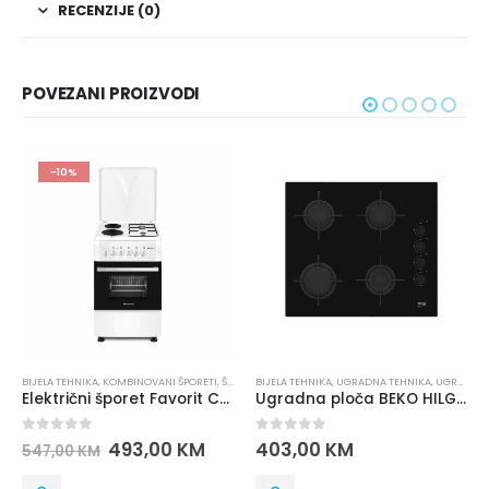
RECENZIJE (0)
POVEZANI PROIZVODI
PREPORUČUJEMO
-10%
NI ŠPORETI
,
ŠPORETI
BIJELA TEHNIKA
,
UGRADNA TEHNIKA
,
UGRADNE PLOČE
BIJELA TEHNIKA
,
BRENDOVI
,
FAVORI
Električni šporet Favorit CC60-22W
Ugradna ploča BEKO HILG 64120 S
0
out of 5
0
out of 5
00
KM
403,00
KM
725,40
806,00
KM