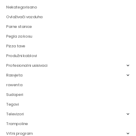
Nekategorisano
Ovlaživači vazduha
Parne stanice
Pegla za kosu
Pizza tave
Produžni kablovi
Profesionalni usisivaci
Rasvjeta
rowenta
Sudoperi
Tegovi
Televizori
Trampoline
Vrtni program