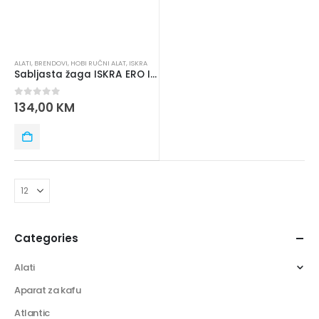
ALATI
,
BRENDOVI
,
HOBI RUČNI ALAT
,
ISKRA
Sabljasta žaga ISKRA ERO IE-RS710
0
out of 5
134,00
KM
Categories
Alati
Aparat za kafu
Atlantic