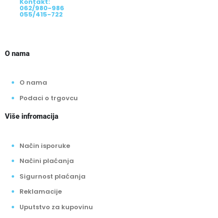
Kontakt:
062/980-986
055/415-722
O nama
O nama
Podaci o trgovcu
Više infromacija
Način isporuke
Načini plaćanja
Sigurnost plaćanja
Reklamacije
Uputstvo za kupovinu