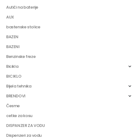
Autići na baterije
AUX
bastenske stolice
BAZEN
BAZENI
Benzinske freze
Bicikla
BICIKLO
Bijela tehnika
BRENDOVI
Česme
cetke za kosu
DISPANZER ZA VODU
Dispenzeri za vodu