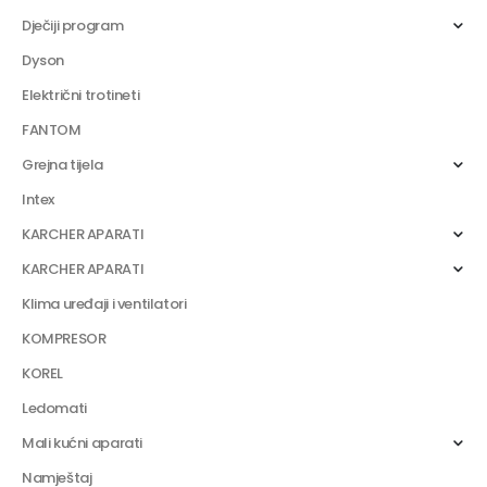
Dječiji program
Dyson
Električni trotineti
FANTOM
Grejna tijela
Intex
KARCHER APARATI
KARCHER APARATI
Klima uređaji i ventilatori
KOMPRESOR
KOREL
Ledomati
Mali kućni aparati
Namještaj