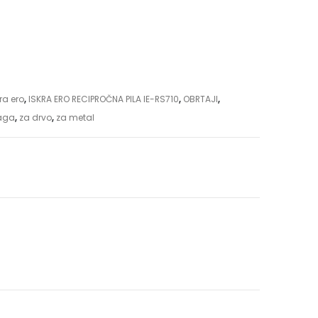
ra ero
,
ISKRA ERO RECIPROČNA PILA IE-RS710
,
OBRTAJI
,
aga
,
za drvo
,
za metal