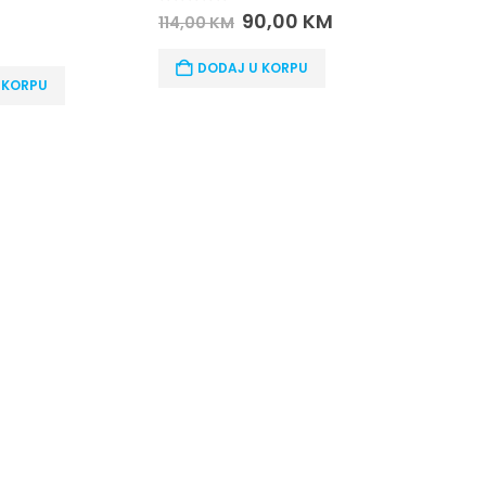
out of 5
90,00
KM
4,00
KM
0
out of 5
12,80
KM
DODAJ U KORPU
DODAJ U KORPU