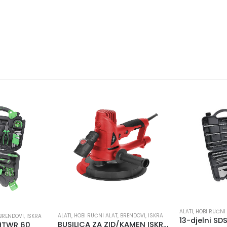
ALA
ALATI
,
HOBI RUČNI ALAT
I RUČNI ALAT
,
BRENDOVI
,
ISKRA
13-djelni SDS-Plus komplet borera i dlijeta Iskra ERO FST013
BUSILICA ZA ZID/KAMEN ISKRA DS710-180