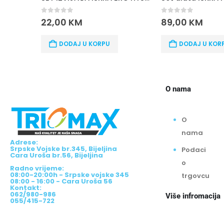
0
out 
5
0
out of 5
162,
M
89,00
KM
D
 U KORPU
DODAJ U KORPU
O nama
O
nama
Adrese:
Srpske Vojske br.345, Bijeljina
Podaci
Cara Uroša br.56, Bijeljina
o
Radno vrijeme:
08:00-20:00h - Srpske vojske 345
trgovcu
08:00 - 16:00 - Cara Uroša 56
Kontakt:
062/980-986
Više infromacija
055/415-722