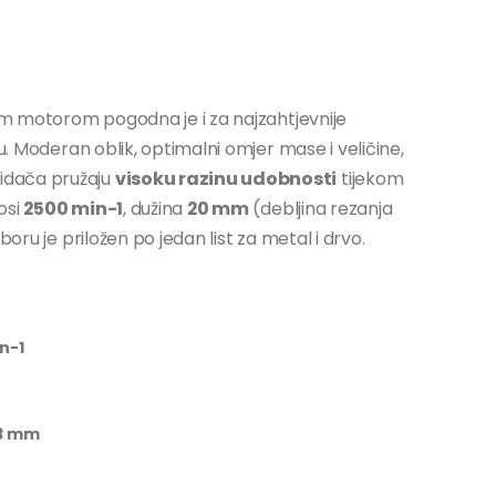
nim motorom pogodna je i za najzahtjevnije
u. Moderan oblik, optimalni omjer mase i veličine,
idača pružaju
visoku razinu udobnosti
tijekom
osi
2500 min-1
, dužina
20 mm
(debljina rezanja
boru je priložen po jedan list za metal i drvo.
n-1
 3 mm