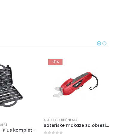
-21%
TI
,
HOBI RUČNI ALAT
Bateriske makaze za obrezivanje ISKRA MOE-6ET-7.2
ALATI
,
HOBI RUČNI ALAT
SET IZVIJAČA ISKRA ERO HTS 6