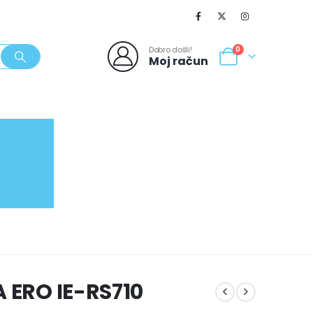
Dobro došli!
0
Moj račun
SVJEŽI POPUSTI
NOVO
062/980-986
A ERO IE-RS710