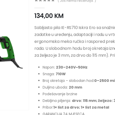
( Još nema recenzija. )
0
out of 5
134,00
KM
Sabljasta pila IE-RS710 Iskra Ero sa snaž
zadatke u uređenju, adaptaciji i radu u vrt
ergonomska meka ručka i raspored prek
rada. U slobodnom hodu broj okretaja izn
za željezo je 3 mm, za drvo do 115 mm). Pri
Napon:
230–240V~50Hz
Snaga:
710W
Broj okretaja – slobodan hod:
0–2500 mi
Duljina uboda:
20 mm
Podešavanje brzine
Debljina piljenja:
drvo: 115 mm; željezo:
Pribor:
1× list za drvo; 1× list za metal
GARANCIJA 24 MJESECA