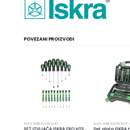
POVEZANI PROIZVODI
ALATI
,
HOB
NI ALAT
ALATI
,
HOBI RUČNI ALAT
,
BRENDOVI
,
ISKRA
SET IZVIJAČA ISKRA ERO HTS 18
Set alata ISKRA HTWR 60