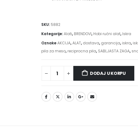
SKU:
5882
Kategorije:
Alati
,
BRENDOVI
,
Hobi ručni alat
,
Iskra
Oznake
AKCIJA
,
ALAT
,
dostava
,
garancija
,
iskra
,
isk
pila za meso
,
reciprocna pila
,
SABLJASTA ZAGA
,
sn
DODAJ U KORPU