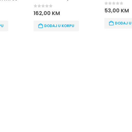
0
11
0
out of 5
53,00
KM
of 5
00
KM
DODAJ U KORPU
ODAJ U KORPU