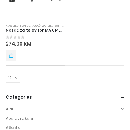
MAX ELECTRONICS
,
NOSAČI ZA TELEVIZOR
,
TELEVIZORI
Nosač za televizor MAX ME75 32″-75″
0
out of 5
274,00
KM
Categories
Alati
Aparat za kafu
Atlantic