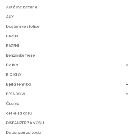
Autići na baterije
AUX
bastenske stolice
BAZEN
BAZENI
Benzinske freze
Bicikla
BICIKLO
Bijela tehnika
BRENDOVI
Česme
cetke za kosu
DISPANZER ZA VODU
Dispenzeri za vodu