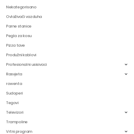
Nekategorisano
Ovlaživači vazduha
Parne stanice
Pegla za kosu
Pizza tave
Produžni kablovi
Profesionalni usisivaci
Rasvjeta
rowenta
Sudoperi
Tegovi
Televizori
Trampoline
Vrtni program