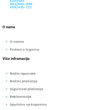
Kontakt:
062/980-986
055/415-722
O nama
O nama
Podaci o trgovcu
Više infromacija
Način isporuke
Načini plaćanja
Sigurnost plaćanja
Reklamacije
Uputstvo za kupovinu