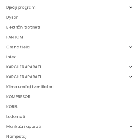
Dječiji program
Dyson
Električni trotineti
FANTOM
Grejna tijela
Intex
KARCHER APARATI
KARCHER APARATI
Klima uređaji i ventilatori
KOMPRESOR
KOREL
Ledomati
Mali kućni aparati
Namještaj