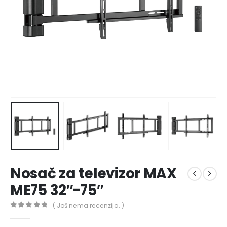
Nosač za televizor MAX
ME75 32″-75″
( Još nema recenzija. )
0
out of 5