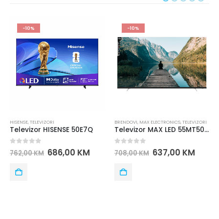
-10%
-10%
HISENSE
,
TELEVIZORI
BRENDOVI
,
MAX ELECTRONICS
,
TELEVIZORI
Televizor HISENSE 50E7Q
Televizor MAX LED 55MT505 SMART
0
out of 5
0
out of 5
686,00
KM
637,00
KM
762,00
KM
708,00
KM