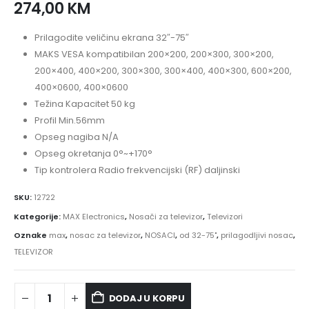
274,00
KM
Prilagodite veličinu ekrana 32″-75″
MAKS VESA kompatibilan 200×200, 200×300, 300×200,
200×400, 400×200, 300×300, 300×400, 400×300, 600×200,
400×0600, 400×0600
Težina Kapacitet 50 kg
Profil Min.56mm
Opseg nagiba N/A
Opseg okretanja 0°~+170°
Tip kontrolera Radio frekvencijski (RF) daljinski
SKU:
12722
Kategorije:
MAX Electronics
,
Nosači za televizor
,
Televizori
Oznake
max
,
nosac za televizor
,
NOSACI
,
od 32-75"
,
prilagodljivi nosac
,
TELEVIZOR
DODAJ U KORPU