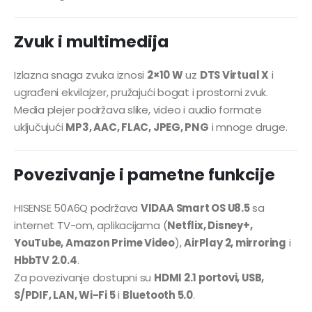
Zvuk i multimedija
Izlazna snaga zvuka iznosi
2×10 W
uz
DTS Virtual X
i
ugrađeni ekvilajzer, pružajući bogat i prostorni zvuk.
Media plejer podržava slike, video i audio formate
uključujući
MP3, AAC, FLAC, JPEG, PNG
i mnoge druge.
Povezivanje i pametne funkcije
HISENSE 50A6Q podržava
VIDAA Smart OS U8.5
sa
internet TV-om, aplikacijama (
Netflix, Disney+,
YouTube, Amazon Prime Video
),
AirPlay 2, mirroring
i
HbbTV 2.0.4
.
Za povezivanje dostupni su
HDMI 2.1 portovi, USB,
S/PDIF, LAN, Wi-Fi 5
i
Bluetooth 5.0
.