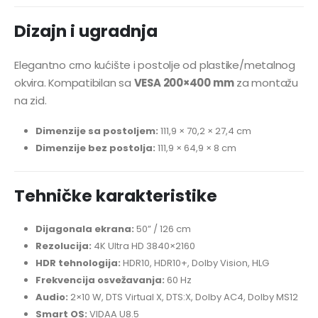
Dizajn i ugradnja
Elegantno crno kućište i postolje od plastike/metalnog
okvira. Kompatibilan sa
VESA 200×400 mm
za montažu
na zid.
Dimenzije sa postoljem:
111,9 × 70,2 × 27,4 cm
Dimenzije bez postolja:
111,9 × 64,9 × 8 cm
Tehničke karakteristike
Dijagonala ekrana:
50” / 126 cm
Rezolucija:
4K Ultra HD 3840×2160
HDR tehnologija:
HDR10, HDR10+, Dolby Vision, HLG
Frekvencija osvežavanja:
60 Hz
Audio:
2×10 W, DTS Virtual X, DTS:X, Dolby AC4, Dolby MS12
Smart OS:
VIDAA U8.5