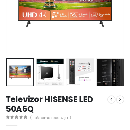
Televizor HISENSE LED
50A6Q
( Još nema recenzija. )
0
out of 5