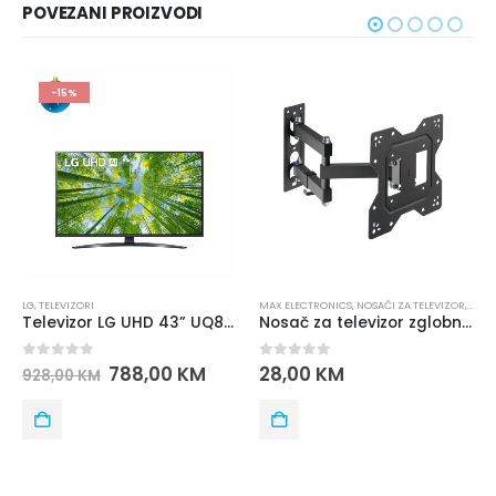
POVEZANI PROIZVODI
-10%
MAX ELECTRONICS
,
NOSAČI ZA TELEVIZOR
,
TELEVIZORI
HISENSE
,
TELEVIZORI
Nosač za televizor zglobni MAX ML 43/23-43
Televizor HISENSE 50E7Q
0
out of 5
0
out of 5
28,00
KM
686,00
KM
762,00
KM