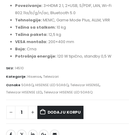
Povezivanje:
3×HDMI 2.1, 2×USB, S/PDIF, LAN, Wi-Fi
802.11a/b/g/n/ac, Bluetooth 5.0
Tehnologije:
MEMC, Game Mode Plus, ALLM, VRR
Težina sa stalkom:
10 kg
Težina paketa:
12,5 kg
VESA montaža:
200×400 mm
Boja:
Crna
Potrošnja energije:
120 W tipično, standby 0,5 W
SKU:
14510
Kategorije:
Hisense
,
Televizori
Oznake
50A6Q
,
HISENSE LED 50A6Q
,
Televizor HISENSE
,
Televizor HISENSE LED
,
Televizor HISENSE LED 50A6Q
DODAJ U KORPU