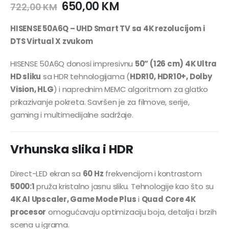
650,00
KM
722,00
KM
HISENSE 50A6Q – UHD Smart TV sa 4K rezolucijom i
DTS Virtual X zvukom
HISENSE 50A6Q donosi impresivnu
50” (126 cm) 4K Ultra
HD sliku
sa HDR tehnologijama (
HDR10, HDR10+, Dolby
Vision, HLG
) i naprednim MEMC algoritmom za glatko
prikazivanje pokreta. Savršen je za filmove, serije,
gaming i multimedijalne sadržaje.
Vrhunska slika i HDR
Direct-LED ekran sa
60 Hz
frekvencijom i kontrastom
5000:1
pruža kristalno jasnu sliku. Tehnologije kao što su
4K AI Upscaler, Game Mode Plus
i
Quad Core 4K
procesor
omogućavaju optimizaciju boja, detalja i brzih
scena u igrama.