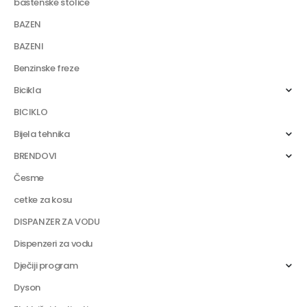
bastenske stolice
BAZEN
BAZENI
Benzinske freze
Bicikla
BICIKLO
Bijela tehnika
BRENDOVI
Česme
cetke za kosu
DISPANZER ZA VODU
Dispenzeri za vodu
Dječiji program
Dyson