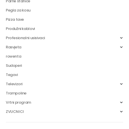
Parne stanice
Pegla za kosu
Pizza tave
Produžni kablovi
Profesionalni usisivaci
Rasvjeta
rowenta
Sudoperi
Tegovi
Televizori
Trampoline
Vrtni program
ZVUCNICI