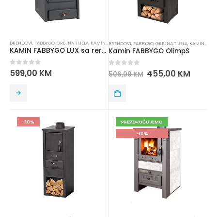
BRENDOVI
,
FABBYGO
,
GREJNA TIJELA
,
KAMINI I PEĆI
BRENDOVI
,
FABBYGO
,
GREJNA TIJELA
,
KAMINI I PEĆI
KAMIN FABBYGO LUX sa rernom
Kamin FABBYGO OlimpS
0
out of 5
599,00
KM
0
out of 5
455,00
KM
506,00
KM
-10%
PREPORUČUJEMO
-10%