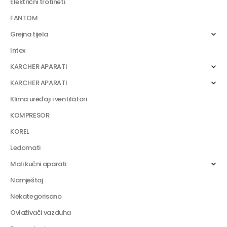
Električni trotineti
FANTOM
Grejna tijela
Intex
KARCHER APARATI
KARCHER APARATI
Klima uređaji i ventilatori
KOMPRESOR
KOREL
Ledomati
Mali kućni aparati
Namještaj
Nekategorisano
Ovlaživači vazduha