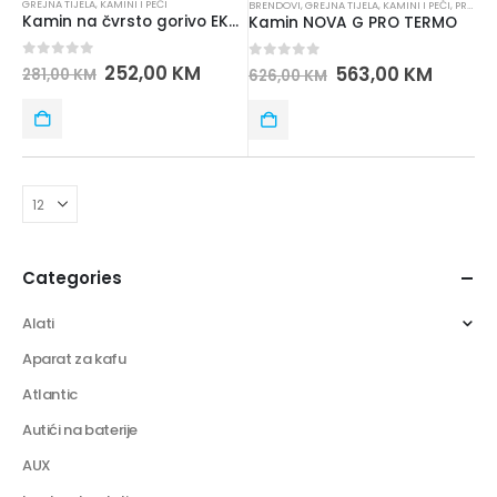
GREJNA TIJELA
,
KAMINI I PEĆI
BRENDOVI
,
GREJNA TIJELA
,
KAMINI I PEĆI
,
PRO TERMO
Kamin na čvrsto gorivo EKONOMIK LM BLIST
Kamin NOVA G PRO TERMO
0
out of 5
252,00
KM
0
out of 5
563,00
KM
281,00
KM
626,00
KM
Categories
Alati
Aparat za kafu
Atlantic
Autići na baterije
AUX