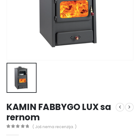
KAMIN FABBYGO LUX sa
rernom
( Još nema recenzija. )
0
out of 5