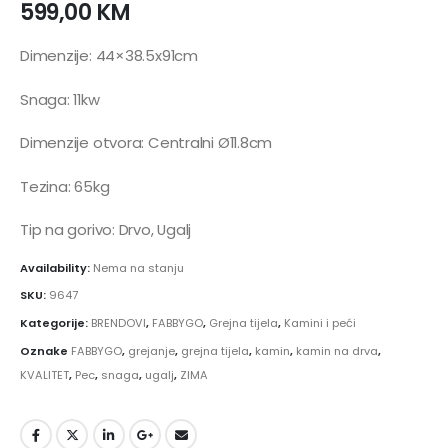
599,00
KM
Dimenzije: 44×38.5x91cm
Snaga: 11kw
Dimenzije otvora: Centralni Ø11.8cm
Tezina: 65kg
Tip na gorivo: Drvo, Ugalj
Availability:
Nema na stanju
SKU:
9647
Kategorije:
BRENDOVI
,
FABBYGO
,
Grejna tijela
,
Kamini i peći
Oznake
FABBYGO
,
grejanje
,
grejna tijela
,
kamin
,
kamin na drva
,
KVALITET
,
Pec
,
snaga
,
ugalj
,
ZIMA