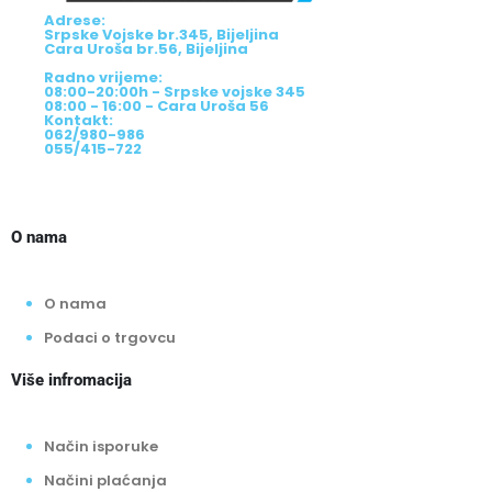
Adrese:
Srpske Vojske br.345, Bijeljina
Cara Uroša br.56, Bijeljina
Radno vrijeme:
08:00-20:00h - Srpske vojske 345
08:00 - 16:00 - Cara Uroša 56
Kontakt:
062/980-986
055/415-722
O nama
O nama
Podaci o trgovcu
Više infromacija
Način isporuke
Načini plaćanja