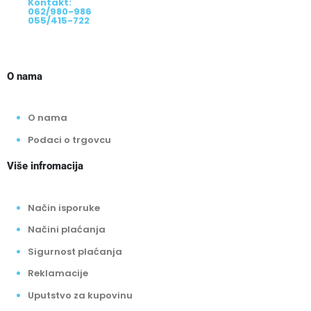
Kontakt:
062/980-986
055/415-722
O nama
O nama
Podaci o trgovcu
Više infromacija
Način isporuke
Načini plaćanja
Sigurnost plaćanja
Reklamacije
Uputstvo za kupovinu