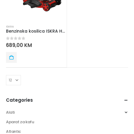
ISKRA
Benzinska kosilica ISKRA HG51SMH-B
0
out of 5
689,00
KM
Categories
Alati
Aparat za kafu
Atlantic