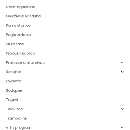
Nekategorisano
Ovlaživači vazduha
Parne stanice
Pegla za kosu
Pizza tave
Produžni kablovi
Profesionalni usisivaci
Rasvjeta
rowenta
Sudoperi
Tegovi
Televizori
Trampoline
Vrtni program