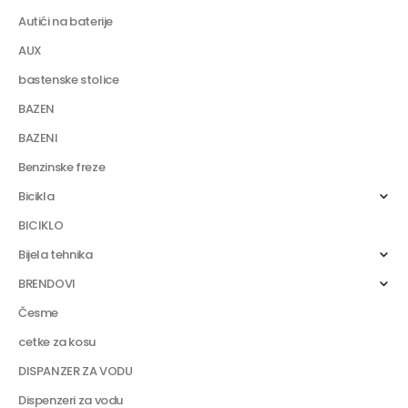
Autići na baterije
AUX
bastenske stolice
BAZEN
BAZENI
Benzinske freze
Bicikla
BICIKLO
Bijela tehnika
BRENDOVI
Česme
cetke za kosu
DISPANZER ZA VODU
Dispenzeri za vodu