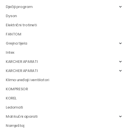
Dječiji program
Dyson
Električni trotineti
FANTOM
Grejna tijela
Intex
KARCHER APARATI
KARCHER APARATI
Klima uređaji i ventilatori
KOMPRESOR
KOREL
Ledomati
Mali kućni aparati
Namještaj