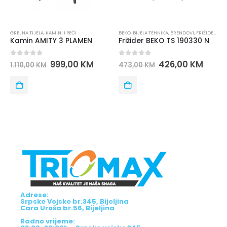
IJELA
,
KAMINI I PEĆI
BEKO
,
BIJELA TEHNIKA
,
BRENDOVI
,
FRIŽIDERI
BIJELA TEHNI
 AMITY 3 PLAMEN
Frižider BEKO TS 190330 N
 of 5
0
out of 5
0
out o
999,00
KM
426,00
KM
00
KM
473,00
KM
658,00
K
Adrese:
Srpske Vojske br.345, Bijeljina
Cara Uroša br.56, Bijeljina
Radno vrijeme: