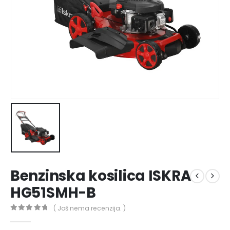
Benzinska kosilica ISKRA
HG51SMH-B
( Još nema recenzija. )
0
out of 5