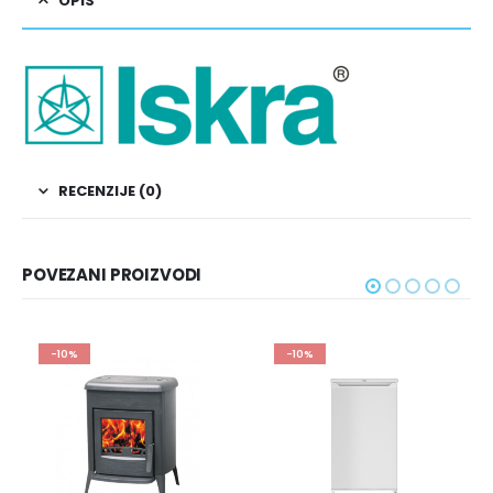
OPIS
RECENZIJE (0)
POVEZANI PROIZVODI
0%
-10%
PREPO
-