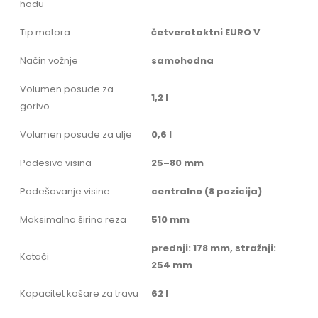
hodu
Tip motora
četverotaktni EURO V
Način vožnje
samohodna
Volumen posude za
1,2 l
gorivo
Volumen posude za ulje
0,6 l
Podesiva visina
25–80 mm
Podešavanje visine
centralno (8 pozicija)
Maksimalna širina reza
510 mm
prednji: 178 mm, stražnji:
Kotači
254 mm
Kapacitet košare za travu
62 l