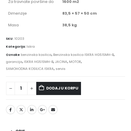
Za travnate površine do
1600 m2
Dimenzije
83,5 × 57 × 50 cm
Masa
38,5 kg
SKU:
10203
Kategorija:
Iskra
Oznake
benzinska kosilica
,
Benzinska kosilica ISKRA HG51SMH-B
,
garancija
,
ISKRA HG51SMH-B
,
JACINA
,
MOTOR
,
SAMOHODNA KOSILICA ISKRA
,
servis
DODAJ U KORPU