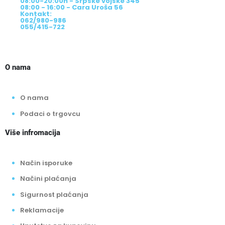
08:00-20:00h - Srpske vojske 345
08:00 - 16:00 - Cara Uroša 56
Kontakt:
062/980-986
055/415-722
O nama
O nama
Podaci o trgovcu
Više infromacija
Način isporuke
Načini plaćanja
Sigurnost plaćanja
Reklamacije