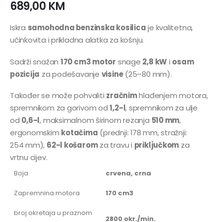
689,00
KM
Iskra
samohodna benzinska kosilica
je kvalitetna,
učinkovita i prikladna alatka za košnju.
Sadrži snažan
170 cm3 motor
snage
2,8 kW
i
osam
pozicija
za podešavanje
visine
(25–80 mm).
Također se može pohvaliti
zračnim
hlađenjem motora,
spremnikom za gorivom od
1,2-l
, spremnikom za ulje
od
0,6-l
, maksimalnom širinom rezanja
510 mm
,
ergonomskim
kotačima
(prednji: 178 mm, stražnji:
254 mm),
62-l košarom
za travu i
priključkom
za
vrtnu cijev.
Boja
crvena, crna
Zapremnina motora
170 cm3
broj okretaja u praznom
2800 okr./min.