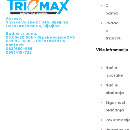
O
nama
Adrese:
Srpske Vojske br.345, Bijeljina
Podaci
Cara Uroša br.56, Bijeljina
o
Radno vrijeme:
08:00-20:00h - Srpske vojske 345
trgovcu
08:00 - 16:00 - Cara Uroša 56
Kontakt:
062/980-986
Više infromacija
055/415-722
Način
isporuke
Načini
plaćanja
Sigurnost
plaćanja
Reklamacij
Uputstvo za