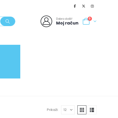
Dobro došli!
0
Moj račun
SVJEŽI POPUSTI
NOVO
062/980-986
Prikaži: