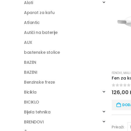
Alati
Aparat za kafu
Atlantic
Autići na baterije
AUX
bastenske stolice
BAZEN
BAZENI
FENOVI
,
MALI
Benzinske freze
0
out of
126,00
Bicikla
BICIKLO
DOD
Bijela tehnika
BRENDOVI
Prikaži: