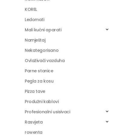
KOREL
Ledomati
Mali kućni aparati
Namještaj
Nekategorisano
Ovlaživači vazduha
Parne stanice
Pegla za kosu
Pizza tave
Produžni kablovi
Profesionalni usisivaci
Rasvjeta
rowenta