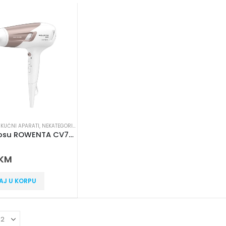
 KUĆNI APARATI
,
NEKATEGORISANO
Fen za kosu ROWENTA CV7461FO
 5
KM
AJ U KORPU