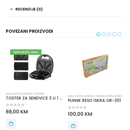
RECENZIJE (0)
POVEZANI PROIZVODI
PREPORUČUJEMO
MALI KUĆNI APARATI
,
TOSTERI
MALI KUĆNI APARATI
,
PLINSKI REŠOI
,
REŠOI
TOSTER ZA SENDVICE 3 U 1 SONIFER SF-6050
PLINSK RESO ISKRA OR-301
0
out of 5
69,00
KM
0
out of 5
100,00
KM