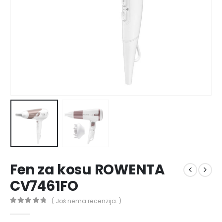
Fen za kosu ROWENTA
CV7461FO
( Još nema recenzija. )
0
out of 5