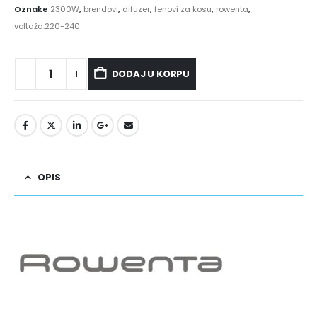
Oznake
2300W
,
brendovi
,
difuzer
,
fenovi za kosu
,
rowenta
,
voltaža:220-240
DODAJ U KORPU
OPIS