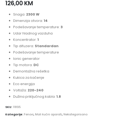
126,00
KM
Snaga:
2300 W
Dimenzija otvora:
14
Podešavanje temperature:
3
Udar hladnog vazduha
Koncentrator:
1
Tip difuzera:
Standardan
Podešavanje temperature
Ionic generator
Tip motora:
DC
Demontažna rešetka
Kukica za kačenje
Eco energija
Voltaža:
220-240
Dužina priključnog kabla:
1.8
SKU:
11895
Kategorije:
Fenovi
,
Mali kućni aparati
,
Nekategorisano