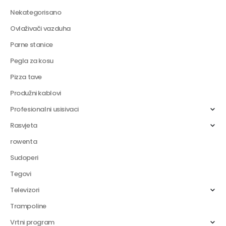
Nekategorisano
Ovlaživači vazduha
Parne stanice
Pegla za kosu
Pizza tave
Produžni kablovi
Profesionalni usisivaci
Rasvjeta
rowenta
Sudoperi
Tegovi
Televizori
Trampoline
Vrtni program