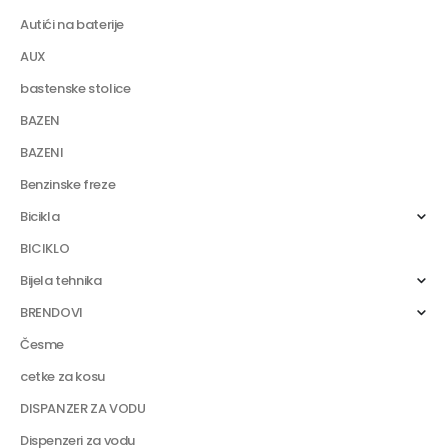
Autići na baterije
AUX
bastenske stolice
BAZEN
BAZENI
Benzinske freze
Bicikla
BICIKLO
Bijela tehnika
BRENDOVI
Česme
cetke za kosu
DISPANZER ZA VODU
Dispenzeri za vodu