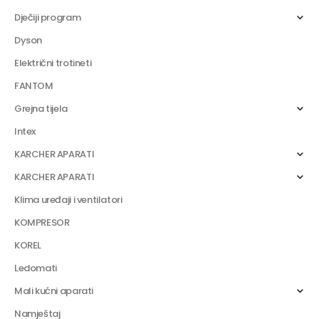
Dječiji program
Dyson
Električni trotineti
FANTOM
Grejna tijela
Intex
KARCHER APARATI
KARCHER APARATI
Klima uređaji i ventilatori
KOMPRESOR
KOREL
Ledomati
Mali kućni aparati
Namještaj