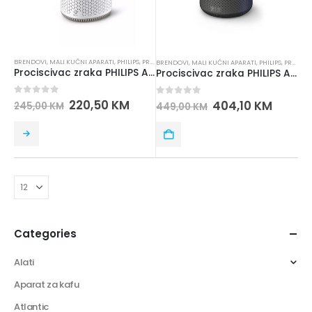
BRENDOVI
,
MALI KUĆNI APARATI
,
PHILIPS
,
PROCISCIVAC ZRAKA
BRENDOVI
,
MALI KUĆNI APARATI
,
PHILIPS
,
PROCISCIVAC ZRAKA
Prociscivac zraka PHILIPS AC0650/10
Prociscivac zraka PHILIPS AC0850\11
0
out of 5
220,50
KM
0
out of 5
404,10
KM
245,00
KM
449,00
KM
Categories
Alati
Aparat za kafu
Atlantic