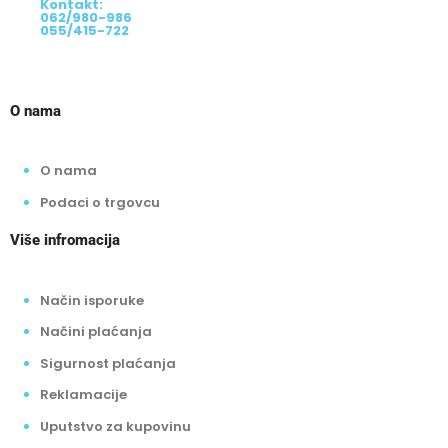
Kontakt:
062/980-986
055/415-722
O nama
O nama
Podaci o trgovcu
Više infromacija
Način isporuke
Načini plaćanja
Sigurnost plaćanja
Reklamacije
Uputstvo za kupovinu